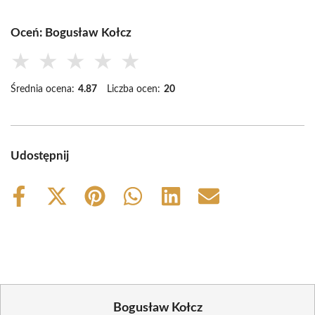
Oceń: Bogusław Kołcz
★
★
★
★
★
Średnia ocena:
4.87
Liczba ocen:
20
Udostępnij
Share
Share
Share
Share
Share
Share
on
on
on
on
on
on
Facebook
X
Pinterest
WhatsApp
LinkedIn
Email
(Twitter)
Bogusław Kołcz