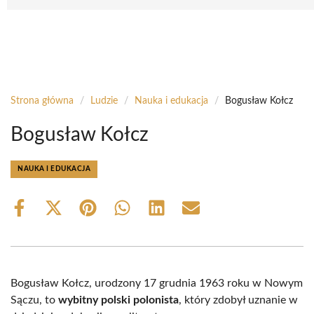
Strona główna
/
Ludzie
/
Nauka i edukacja
/
Bogusław Kołcz
Bogusław Kołcz
NAUKA I EDUKACJA
Share
Share
Share
Share
Share
Share
on
on
on
on
on
on
Facebook
X
Pinterest
WhatsApp
LinkedIn
Email
(Twitter)
Bogusław Kołcz, urodzony 17 grudnia 1963 roku w Nowym
Sączu, to
wybitny polski polonista
, który zdobył uznanie w