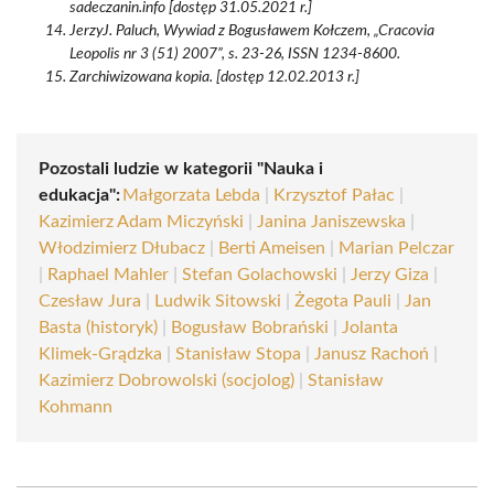
sadeczanin.info [dostęp 31.05.2021 r.]
JerzyJ. Paluch, Wywiad z Bogusławem Kołczem, „Cracovia
Leopolis nr 3 (51) 2007”, s. 23-26, ISSN 1234-8600.
Zarchiwizowana kopia. [dostęp 12.02.2013 r.]
Pozostali ludzie w kategorii "Nauka i
edukacja":
Małgorzata Lebda
|
Krzysztof Pałac
|
Kazimierz Adam Miczyński
|
Janina Janiszewska
|
Włodzimierz Dłubacz
|
Berti Ameisen
|
Marian Pelczar
|
Raphael Mahler
|
Stefan Golachowski
|
Jerzy Giza
|
Czesław Jura
|
Ludwik Sitowski
|
Żegota Pauli
|
Jan
Basta (historyk)
|
Bogusław Bobrański
|
Jolanta
Klimek-Grądzka
|
Stanisław Stopa
|
Janusz Rachoń
|
Kazimierz Dobrowolski (socjolog)
|
Stanisław
Kohmann