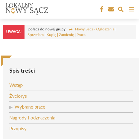
Przejdź
M
do
treści
Dołącz do nowej grupy
Nowy Sącz - Ogłoszenia |
UWAGA!
Sprzedam | Kupię | Zamienię | Praca
Spis treści
Wstęp
Życiorys
Wybrane prace
Nagrody i odznaczenia
Przypisy