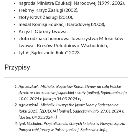
nagroda Ministra Edukacji Narodowej (1999, 2002),
srebrny Krzyż Zasługi (2002),
złoty Krzyż Zasługi (2010),
medal Komisji Edukacji Narodowej (2003),
Krzyż II Obrony Lwowa,
złota odznaka honorowa Towarzystwa Miłośników
Lwowa i Kresów Południowo-Wschodnich,
tytuł „Sądeczanin Roku” 2023.
Przypisy
AgnieszkaA. Michalik, Bogusław Kołcz. Słynny na całą Polskę
dyrektor nietuzinkowej sądeckiej szkoły [online], Sądeczanin.info,
10.01.2024 r. [dostęp 04.03.2024 r.]
AgnieszkaA. Michalik, I wszystko jasne: Mamy Sądeczanina
Roku 2023! [ZDJĘCIA] [online], Sądeczanin.info, 27.01.2024 r.
[dostęp 04.03.2024 r.]
IgaI. Michalec, Przytulisko dla starych książek w Nowym Sączu.
Pomysł robi furorę w Polsce [online], Sądeczanin.info,