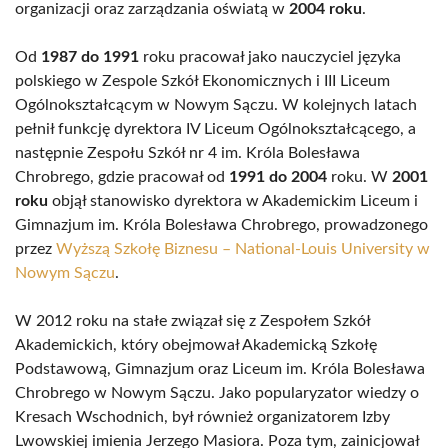
organizacji oraz zarządzania oświatą w
2004 roku
.
Od
1987 do 1991
roku pracował jako nauczyciel języka
polskiego w Zespole Szkół Ekonomicznych i III Liceum
Ogólnokształcącym w Nowym Sączu. W kolejnych latach
pełnił funkcję dyrektora IV Liceum Ogólnokształcącego, a
następnie Zespołu Szkół nr 4 im. Króla Bolesława
Chrobrego, gdzie pracował od
1991 do 2004
roku. W
2001
roku
objął stanowisko dyrektora w Akademickim Liceum i
Gimnazjum im. Króla Bolesława Chrobrego, prowadzonego
przez
Wyższą Szkołę Biznesu – National-Louis University w
Nowym Sączu
.
W 2012 roku na stałe związał się z Zespołem Szkół
Akademickich, który obejmował Akademicką Szkołę
Podstawową, Gimnazjum oraz Liceum im. Króla Bolesława
Chrobrego w Nowym Sączu. Jako popularyzator wiedzy o
Kresach Wschodnich, był również organizatorem Izby
Lwowskiej imienia Jerzego Masiora. Poza tym, zainicjował