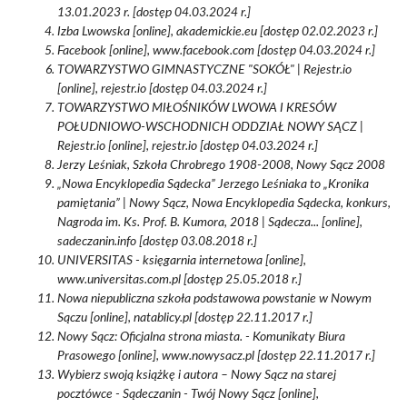
13.01.2023 r. [dostęp 04.03.2024 r.]
Izba Lwowska [online], akademickie.eu [dostęp 02.02.2023 r.]
Facebook [online], www.facebook.com [dostęp 04.03.2024 r.]
TOWARZYSTWO GIMNASTYCZNE "SOKÓŁ" | Rejestr.io
[online], rejestr.io [dostęp 04.03.2024 r.]
TOWARZYSTWO MIŁOŚNIKÓW LWOWA I KRESÓW
POŁUDNIOWO-WSCHODNICH ODDZIAŁ NOWY SĄCZ |
Rejestr.io [online], rejestr.io [dostęp 04.03.2024 r.]
Jerzy Leśniak, Szkoła Chrobrego 1908-2008, Nowy Sącz 2008
„Nowa Encyklopedia Sądecka” Jerzego Leśniaka to „Kronika
pamiętania” | Nowy Sącz, Nowa Encyklopedia Sądecka, konkurs,
Nagroda im. Ks. Prof. B. Kumora, 2018 | Sądecza... [online],
sadeczanin.info [dostęp 03.08.2018 r.]
UNIVERSITAS - księgarnia internetowa [online],
www.universitas.com.pl [dostęp 25.05.2018 r.]
Nowa niepubliczna szkoła podstawowa powstanie w Nowym
Sączu [online], natablicy.pl [dostęp 22.11.2017 r.]
Nowy Sącz: Oficjalna strona miasta. - Komunikaty Biura
Prasowego [online], www.nowysacz.pl [dostęp 22.11.2017 r.]
Wybierz swoją książkę i autora – Nowy Sącz na starej
pocztówce - Sądeczanin - Twój Nowy Sącz [online],