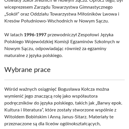
Oświaty Szkół Średnich w Nowym Sączu. Oprócz tego, był
wiceprezesem Zarządu Towarzystwa Gimnastycznego
„Sokół” oraz Oddziału Towarzystwa Miłośników Lwowa i
Kresów Południowo-Wschodnich w Nowym Sączu.
W latach
1996-1997
przewodniczył Zespołowi Języka
Polskiego Wojewódzkiej Komisji Egzaminów Szkolnych w
Nowym Sączu, odpowiadając również za egzaminy
maturalne z języka polskiego.
Wybrane prace
Wśród ważnych osiągnięć Bogusława Kołcza można
wymienić jego znaczącą rolę jako współautora
podręczników do języka polskiego, takich jak „Barwy epok.
Kultura i literatura”, które zostały stworzone wspólnie z
Witoldem Bobińskim i Anną Janus-Sitarz. Materiały te
przeznaczone są dla liceów ogólnokształcących,