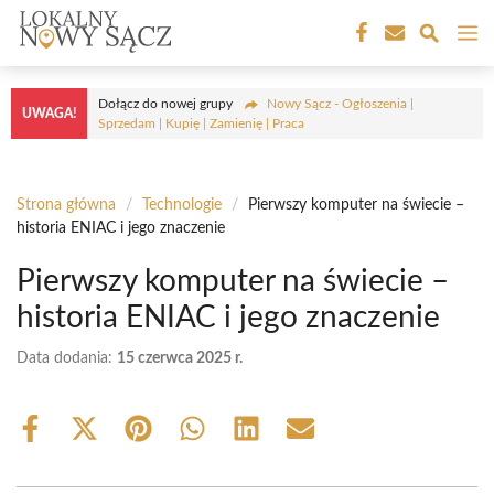
Przejdź
M
do
treści
Dołącz do nowej grupy
Nowy Sącz - Ogłoszenia |
UWAGA!
Sprzedam | Kupię | Zamienię | Praca
Strona główna
/
Technologie
/
Pierwszy komputer na świecie –
historia ENIAC i jego znaczenie
Pierwszy komputer na świecie –
historia ENIAC i jego znaczenie
Data dodania:
15 czerwca 2025 r.
Share
Share
Share
Share
Share
Share
on
on
on
on
on
on
Facebook
X
Pinterest
WhatsApp
LinkedIn
Email
(Twitter)