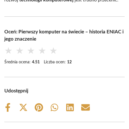
Oceń: Pierwszy komputer na świecie – historia ENIAC i
jego znaczenie
★
★
★
★
★
Średnia ocena:
4.51
Liczba ocen:
12
Udostępnij
Share
Share
Share
Share
Share
Share
on
on
on
on
on
on
Facebook
X
Pinterest
WhatsApp
LinkedIn
Email
(Twitter)