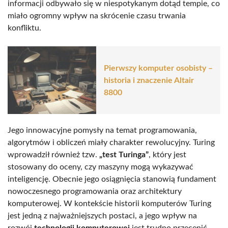
informacji odbywało się w niespotykanym dotąd tempie, co
miało ogromny wpływ na skrócenie czasu trwania
konfliktu.
Pierwszy komputer osobisty –
historia i znaczenie Altair
8800
Jego innowacyjne pomysły na temat programowania,
algorytmów i obliczeń miały charakter rewolucyjny. Turing
wprowadził również tzw.
„test Turinga”
, który jest
stosowany do oceny, czy maszyny mogą wykazywać
inteligencję. Obecnie jego osiągnięcia stanowią fundament
nowoczesnego programowania oraz architektury
komputerowej. W kontekście historii komputerów Turing
jest jedną z najważniejszych postaci, a jego wpływ na
rozwój
technologii komputerowej
jest trudno przecenić.