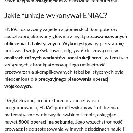
rewolucyjnym osiągnięciem
w dziedzinie komputerów.
Jakie funkcje wykonywał ENIAC?
ENIAC, uznawany za jeden z pionierskich komputerów,
został zaprojektowany głównie z myślą o
zaawansowanych
obliczeniach balistycznych
. Wykorzystywany przez armię
podczas II wojny światowej, odgrywał kluczową rolę w
analizach różnych wariantów konstrukcji broni
, w tym tych
związanych z bronią atomową. Jego umiejętność
przetwarzania skomplikowanych tabel balistycznych była
nieoceniona dla
precyzyjnego planowania operacji
wojskowych
.
Dzięki złożonej architekturze oraz możliwości
programowania, ENIAC potrafił wykonywać obliczenia
matematyczne w niezwykle szybkim tempie, osiągając
nawet
5000 operacji na sekundę
. Jego wszechstronność
prowadziła do zastosowania w innych dziedzinach nauki i