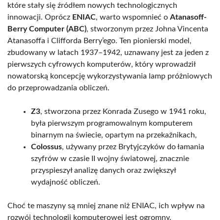
które stały się źródłem nowych technologicznych
innowacji. Oprócz
ENIAC
, warto wspomnieć o
Atanasoff-
Berry Computer (ABC)
, stworzonym przez Johna Vincenta
Atanasoffa i Clifforda Berry’ego. Ten pionierski model,
zbudowany w latach 1937–1942, uznawany jest za jeden z
pierwszych cyfrowych komputerów, który wprowadził
nowatorską koncepcję wykorzystywania lamp próżniowych
do przeprowadzania obliczeń.
Z3
, stworzona przez Konrada Zusego w 1941 roku,
była pierwszym programowalnym komputerem
binarnym na świecie, opartym na przekaźnikach,
Colossus
, używany przez Brytyjczyków do łamania
szyfrów w czasie II wojny światowej, znacznie
przyspieszył analizę danych oraz zwiększył
wydajność obliczeń.
Choć te maszyny są mniej znane niż ENIAC, ich wpływ na
rozwój technologii komputerowej jest ogromny.