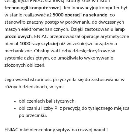
Osiągnięcia ENIAC stanowią istotny krok w historii
technologii komputerowej
. Ten innowacyjny komputer był
w stanie realizować aż
5000 operacji na sekundę
, co
stanowiło znaczny postęp w porównaniu do ówczesnych
maszyn elektromechanicznych. Dzięki zastosowaniu
lamp
próżniowych
, ENIAC przeprowadzał operacje arytmetyczne
niemal
1000 razy szybciej
niż wcześniejsze urządzenia
mechaniczne. Obsługiwał liczby dziesięciocyfrowe w
systemie dziesiętnym, co umożliwiało wykonywanie
złożonych obliczeń.
Jego wszechstronność przyczyniła się do zastosowania w
różnych dziedzinach, w tym:
obliczeniach balistycznych,
obliczaniu liczby Pi z precyzją do tysięcznego miejsca
po przecinku.
ENIAC miał nieoceniony wpływ na rozwój
nauki i