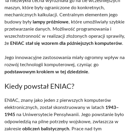
Ta niezwykła cecha wyróżniała go na tle wcześniejszych
maszyn, które były ograniczone do konkretnych,
mechanicznych kalkulacji. Centralnym elementem jego
budowy były
lampy próżniowe
, które umożliwiały szybkie
przetwarzanie danych. Możliwość programowania i
wszechstronność w realizacji złożonych operacji sprawiły,
że
ENIAC stał się wzorem dla późniejszych komputerów
.
Jego innowacyjne zastosowania miały ogromny wpływ na
rozwój technologii komputerowej, czyniąc go
podstawowym krokiem w tej dziedzinie
.
Kiedy powstał ENIAC?
ENIAC, znany jako jeden z pierwszych komputerów
elektronicznych, został skonstruowany w latach
1943–
1945
na Uniwersytecie Pensylwanii. Jego powstanie było
odpowiedzią na pilne potrzeby wojskowe, zwłaszcza w
zakresie
obliczeń balistycznych
. Prace nad tym