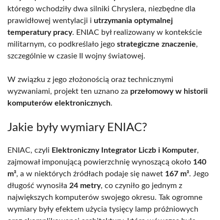
którego wchodziły dwa silniki Chryslera, niezbędne dla
prawidłowej wentylacji i
utrzymania optymalnej
temperatury pracy
. ENIAC był realizowany w kontekście
militarnym, co podkreślało jego
strategiczne znaczenie
,
szczególnie w czasie II wojny światowej.
W związku z jego złożonością oraz technicznymi
wyzwaniami, projekt ten uznano za
przełomowy w historii
komputerów elektronicznych
.
Jakie były wymiary ENIAC?
ENIAC, czyli
Elektroniczny Integrator Liczb i Komputer
,
zajmował imponującą powierzchnię wynoszącą około
140
m²
, a w niektórych źródłach podaje się nawet
167 m²
. Jego
długość wynosiła
24 metry
, co czyniło go jednym z
największych komputerów swojego okresu. Tak ogromne
wymiary były efektem użycia tysięcy lamp próżniowych