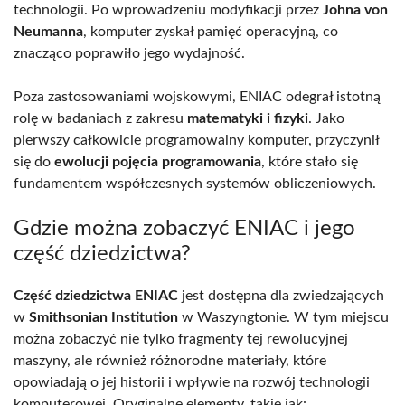
technologii. Po wprowadzeniu modyfikacji przez
Johna von
Neumanna
, komputer zyskał pamięć operacyjną, co
znacząco poprawiło jego wydajność.
Poza zastosowaniami wojskowymi, ENIAC odegrał istotną
rolę w badaniach z zakresu
matematyki i fizyki
. Jako
pierwszy całkowicie programowalny komputer, przyczynił
się do
ewolucji pojęcia programowania
, które stało się
fundamentem współczesnych systemów obliczeniowych.
Gdzie można zobaczyć ENIAC i jego
część dziedzictwa?
Część dziedzictwa ENIAC
jest dostępna dla zwiedzających
w
Smithsonian Institution
w Waszyngtonie. W tym miejscu
można zobaczyć nie tylko fragmenty tej rewolucyjnej
maszyny, ale również różnorodne materiały, które
opowiadają o jej historii i wpływie na rozwój technologii
komputerowej. Oryginalne elementy, takie jak: