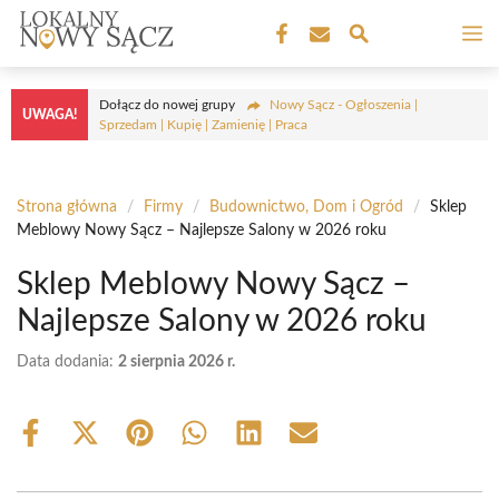
Przejdź
M
do
treści
Dołącz do nowej grupy
Nowy Sącz - Ogłoszenia |
UWAGA!
Sprzedam | Kupię | Zamienię | Praca
Strona główna
/
Firmy
/
Budownictwo, Dom i Ogród
/
Sklep
Meblowy Nowy Sącz – Najlepsze Salony w 2026 roku
Sklep Meblowy Nowy Sącz –
Najlepsze Salony w 2026 roku
Data dodania:
2 sierpnia 2026 r.
Share
Share
Share
Share
Share
Share
on
on
on
on
on
on
Facebook
X
Pinterest
WhatsApp
LinkedIn
Email
(Twitter)