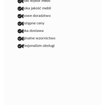
szeroki wybór mebli
wysoka jakość mebli
fachowe doradztwo
przystępne ceny
szybka dostawa
oryginalne wzornictwo
profesjonalizm obsługi