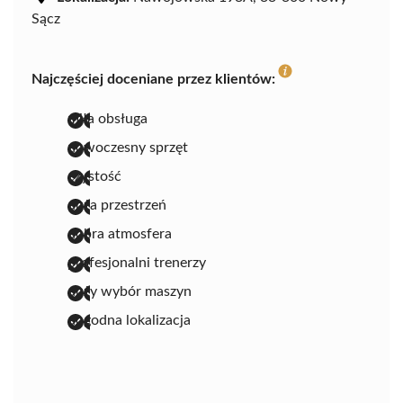
Sącz
Najczęściej doceniane przez klientów:
miła obsługa
nowoczesny sprzęt
czystość
duża przestrzeń
dobra atmosfera
profesjonalni trenerzy
duży wybór maszyn
dogodna lokalizacja