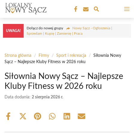
Przejdź
M
do
treści
Dołącz do nowej grupy
Nowy Sącz - Ogłoszenia |
UWAGA!
Sprzedam | Kupię | Zamienię | Praca
Strona główna
/
Firmy
/
Sport i rekreacja
/
Siłownia Nowy
Sącz – Najlepsze Kluby Fitness w 2026 roku
Siłownia Nowy Sącz – Najlepsze
Kluby Fitness w 2026 roku
Data dodania:
2 sierpnia 2026 r.
Share
Share
Share
Share
Share
Share
on
on
on
on
on
on
Facebook
X
Pinterest
WhatsApp
LinkedIn
Email
(Twitter)