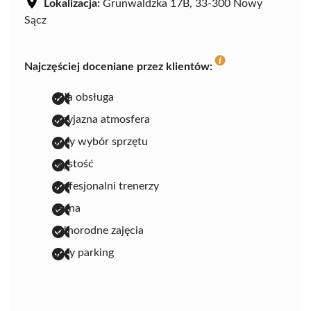
Lokalizacja:
Grunwaldzka 17B, 33-300 Nowy
Sącz
Najczęściej doceniane przez klientów:
miła obsługa
przyjazna atmosfera
duży wybór sprzętu
czystość
profesjonalni trenerzy
sauna
różnorodne zajęcia
duży parking