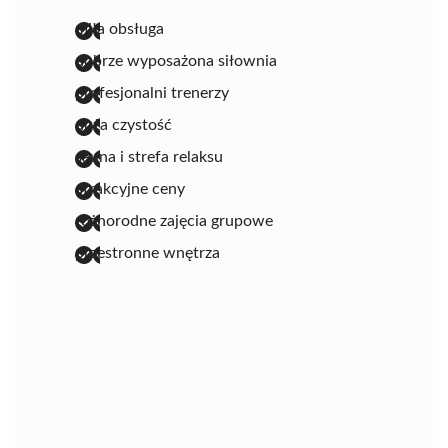
miła obsługa
dobrze wyposażona siłownia
profesjonalni trenerzy
duża czystość
sauna i strefa relaksu
atrakcyjne ceny
różnorodne zajęcia grupowe
przestronne wnętrza