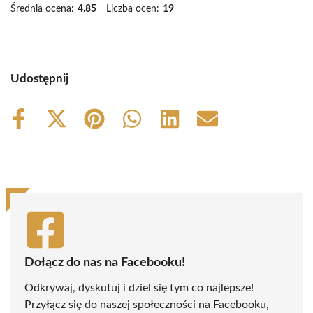
Średnia ocena:
4.85
Liczba ocen:
19
Udostępnij
Share
Share
Share
Share
Share
Share
on
on
on
on
on
on
Facebook
X
Pinterest
WhatsApp
LinkedIn
Email
(Twitter)
Dołącz do nas na Facebooku!
Odkrywaj, dyskutuj i dziel się tym co najlepsze!
Przyłącz się do naszej społeczności na Facebooku,