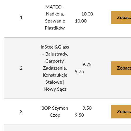
MATEO -
Nadkola,
10.00
1
Zobacz
Spawanie
10.00
Plastików
InSteel&Glass
– Balustrady,
Carporty,
9.75
2
Zadaszenia,
Zobacz
9.75
Konstrukcje
Stalowe |
Nowy Sącz
3OP Szymon
9.50
3
Zobacz
Czop
9.50