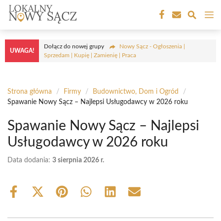
Przejdź
M
do
treści
Dołącz do nowej grupy
Nowy Sącz - Ogłoszenia |
UWAGA!
Sprzedam | Kupię | Zamienię | Praca
Strona główna
/
Firmy
/
Budownictwo, Dom i Ogród
/
Spawanie Nowy Sącz – Najlepsi Usługodawcy w 2026 roku
Spawanie Nowy Sącz – Najlepsi
Usługodawcy w 2026 roku
Data dodania:
3 sierpnia 2026 r.
Share
Share
Share
Share
Share
Share
on
on
on
on
on
on
Facebook
X
Pinterest
WhatsApp
LinkedIn
Email
(Twitter)