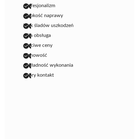
profesjonalizm
szybkość naprawy
brak śladów uszkodzeń
miła obsługa
uczciwe ceny
fachowość
dokładność wykonania
dobry kontakt