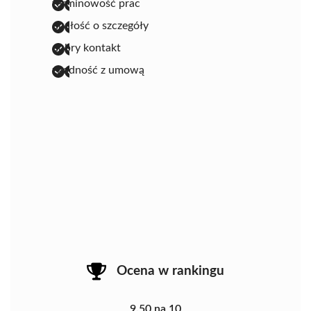
terminowość prac
dbałość o szczegóły
dobry kontakt
zgodność z umową
Ocena w rankingu
9.50 na 10