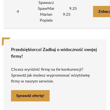
Spawacz
SpawMar
9.25
4
Zobacz
Marian
9.25
Popiela
Przedsiębiorco! Zadbaj o widoczność swojej
firmy!
Chcesz wyróżnić firmę na tle konkurencji?
Sprawdź jak możesz wypromować wizytówkę
firmy w naszym serwisie.
Sprawdź ofertę!