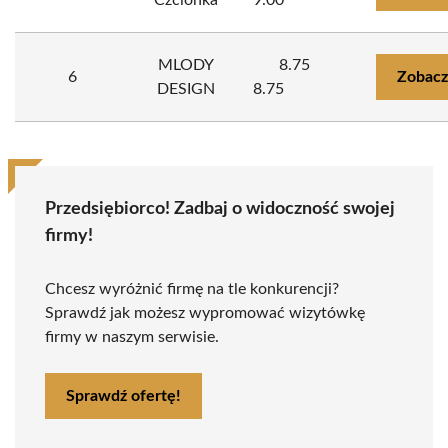
Czcionka
9.00
MLODY
8.75
6
Zobacz
DESIGN
8.75
Przedsiębiorco! Zadbaj o widoczność swojej
firmy!
Chcesz wyróżnić firmę na tle konkurencji?
Sprawdź jak możesz wypromować wizytówkę
firmy w naszym serwisie.
Sprawdź ofertę!