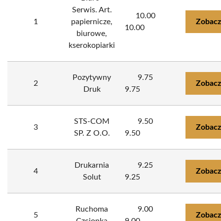
Serwis. Art.
10.00
1
papiernicze,
Zobacz
10.00
biurowe,
kserokopiarki
Pozytywny
9.75
2
Zobacz
Druk
9.75
STS-COM
9.50
3
Zobacz
SP. Z O.O.
9.50
Drukarnia
9.25
4
Zobacz
Solut
9.25
Ruchoma
9.00
5
Zobacz