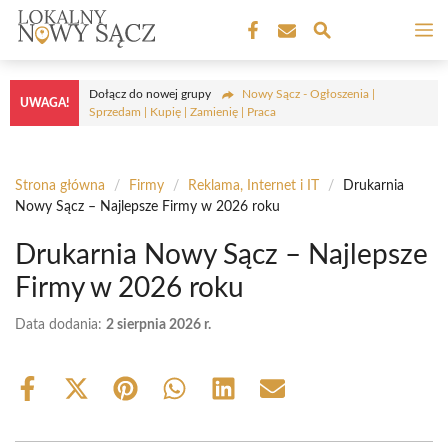
Przejdź
M
do
treści
Dołącz do nowej grupy
Nowy Sącz - Ogłoszenia |
UWAGA!
Sprzedam | Kupię | Zamienię | Praca
Strona główna
/
Firmy
/
Reklama, Internet i IT
/
Drukarnia
Nowy Sącz – Najlepsze Firmy w 2026 roku
Drukarnia Nowy Sącz – Najlepsze
Firmy w 2026 roku
Data dodania:
2 sierpnia 2026 r.
Share
Share
Share
Share
Share
Share
on
on
on
on
on
on
Facebook
X
Pinterest
WhatsApp
LinkedIn
Email
(Twitter)