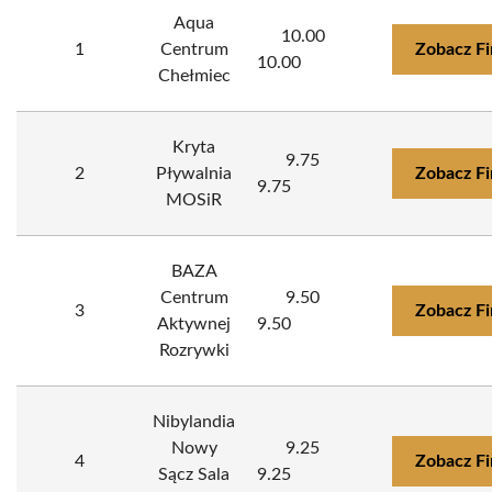
Aqua
10.00
1
Centrum
Zobacz F
10.00
Chełmiec
Kryta
9.75
2
Pływalnia
Zobacz F
9.75
MOSiR
BAZA
Centrum
9.50
3
Zobacz F
Aktywnej
9.50
Rozrywki
Nibylandia
Nowy
9.25
4
Zobacz F
Sącz Sala
9.25