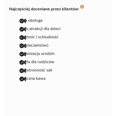
Najczęściej doceniane przez klientów:
miła obsługa
dużo atrakcji dla dzieci
czystość i schludność
bezpieczeństwo
organizacja urodzin
strefa dla rodziców
przestronność sali
smaczna kawa