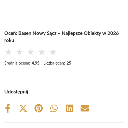
Oceń: Basen Nowy Sącz – Najlepsze Obiekty w 2026
roku
★
★
★
★
★
Średnia ocena:
4.95
Liczba ocen:
25
Udostępnij
Share
Share
Share
Share
Share
Share
on
on
on
on
on
on
Facebook
X
Pinterest
WhatsApp
LinkedIn
Email
(Twitter)