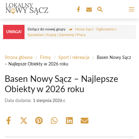
Przejdź
M
do
treści
Dołącz do nowej grupy
Nowy Sącz - Ogłoszenia |
UWAGA!
Sprzedam | Kupię | Zamienię | Praca
Strona główna
/
Firmy
/
Sport i rekreacja
/
Basen Nowy Sącz
– Najlepsze Obiekty w 2026 roku
Basen Nowy Sącz – Najlepsze
Obiekty w 2026 roku
Data dodania:
1 sierpnia 2026 r.
Share
Share
Share
Share
Share
Share
on
on
on
on
on
on
Facebook
X
Pinterest
WhatsApp
LinkedIn
Email
(Twitter)