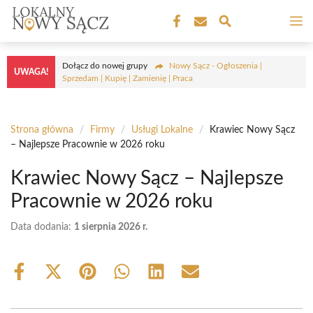
Przejdź
M
do
treści
Dołącz do nowej grupy
Nowy Sącz - Ogłoszenia |
UWAGA!
Sprzedam | Kupię | Zamienię | Praca
Strona główna
/
Firmy
/
Usługi Lokalne
/
Krawiec Nowy Sącz
– Najlepsze Pracownie w 2026 roku
Krawiec Nowy Sącz – Najlepsze
Pracownie w 2026 roku
Data dodania:
1 sierpnia 2026 r.
Share
Share
Share
Share
Share
Share
on
on
on
on
on
on
Facebook
X
Pinterest
WhatsApp
LinkedIn
Email
(Twitter)