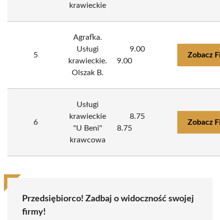
krawieckie
Agrafka.
Usługi
9.00
5
Zobacz F
krawieckie.
9.00
Olszak B.
Usługi
krawieckie
8.75
6
Zobacz F
"U Beni"
8.75
krawcowa
Przedsiębiorco! Zadbaj o widoczność swojej
firmy!