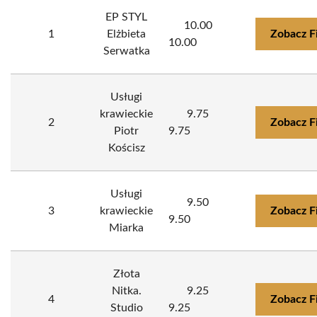
EP STYL
10.00
1
Elżbieta
Zobacz F
10.00
Serwatka
Usługi
krawieckie
9.75
2
Zobacz F
Piotr
9.75
Kościsz
Usługi
9.50
3
krawieckie
Zobacz F
9.50
Miarka
Złota
Nitka.
9.25
4
Zobacz F
Studio
9.25