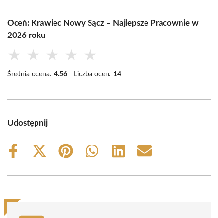
Oceń: Krawiec Nowy Sącz – Najlepsze Pracownie w
2026 roku
★
★
★
★
★
Średnia ocena:
4.56
Liczba ocen:
14
Udostępnij
Share
Share
Share
Share
Share
Share
on
on
on
on
on
on
Facebook
X
Pinterest
WhatsApp
LinkedIn
Email
(Twitter)