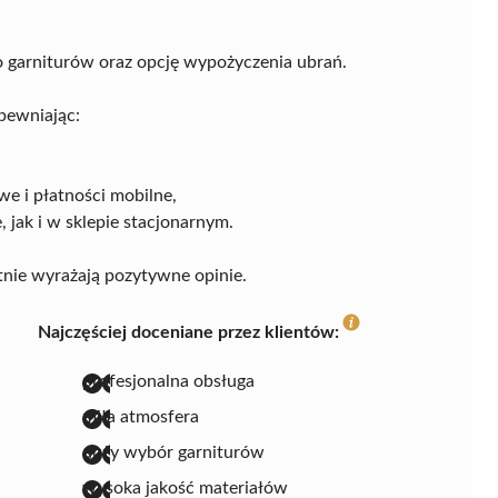
garniturów oraz opcję wypożyczenia ubrań.
pewniając:
e i płatności mobilne,
jak i w sklepie stacjonarnym.
tnie wyrażają pozytywne opinie.
Najczęściej doceniane przez klientów:
profesjonalna obsługa
miła atmosfera
duży wybór garniturów
wysoka jakość materiałów