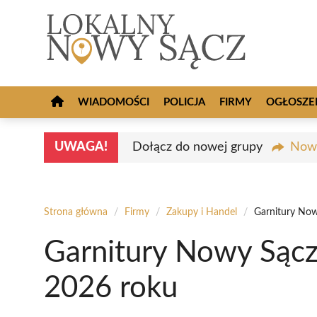
Przejdź
do
treści
WIADOMOŚCI
POLICJA
FIRMY
OGŁOSZE
UWAGA!
Dołącz do nowej grupy
Nowy
Strona główna
/
Firmy
/
Zakupy i Handel
/
Garnitury Now
Garnitury Nowy Sącz
2026 roku