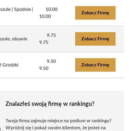
zule | Spodnie |
10.00
Zobacz Firmę
10.00
9.75
szule, obuwie
Zobacz Firmę
9.75
9.50
ż Grodzki
Zobacz Firmę
9.50
Znalazłeś swoją firmę w rankingu?
Twoja firma zajmuje miejsce na podium w rankingu?
Wyróżnij się i pokaż swoim klientom, że jesteś na
ź