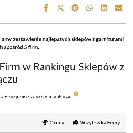
Share
Share
Share
Share
Share
Share
on
on
on
on
on
on
Facebook
X
Pinterest
WhatsApp
LinkedIn
Email
(Twitter)
iamy zestawienie najlepszych sklepów z garniturami
 spośród 5 firm.
Firm w Rankingu Sklepów z
ączu
które znajdziesz w naszym rankingu.
Ocena
Wizytówka Firmy