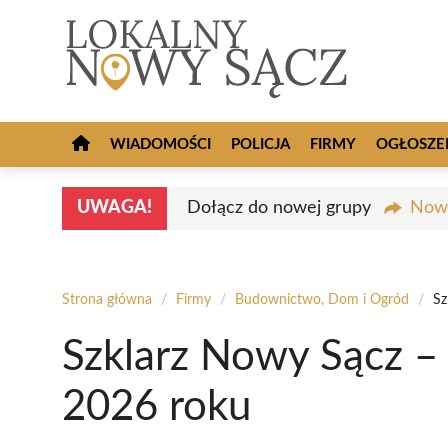
Przejdź
do
treści
WIADOMOŚCI
POLICJA
FIRMY
OGŁOSZE
UWAGA!
Dołącz do nowej grupy
Nowy
Strona główna
/
Firmy
/
Budownictwo, Dom i Ogród
/
Sz
Szklarz Nowy Sącz –
2026 roku