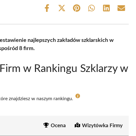
Share
Share
Share
Share
Share
Share
on
on
on
on
on
on
Facebook
X
Pinterest
WhatsApp
LinkedIn
Email
(Twitter)
estawienie najlepszych zakładów szklarskich w
pośród 8 firm.
Firm w Rankingu Szklarzy w
które znajdziesz w naszym rankingu.
Ocena
Wizytówka Firmy