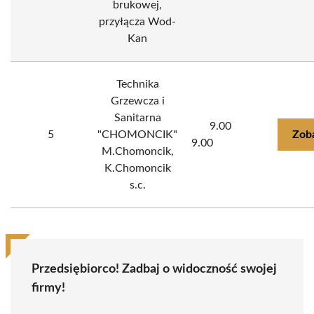
brukowej,
przyłącza Wod-
Kan
Technika
Grzewcza i
Sanitarna
9.00
5
"CHOMONCIK"
Zob
9.00
M.Chomoncik,
K.Chomoncik
s.c.
Przedsiębiorco! Zadbaj o widoczność swojej
firmy!