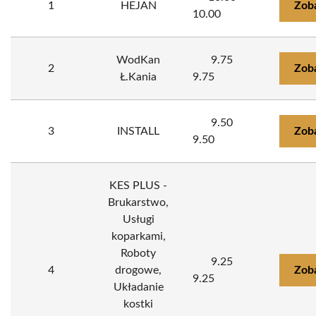
1
HEJAN
Zob
10.00
WodKan
9.75
2
Zob
Ł.Kania
9.75
9.50
3
INSTALL
Zob
9.50
KES PLUS -
Brukarstwo,
Usługi
koparkami,
Roboty
9.25
4
drogowe,
Zob
9.25
Układanie
kostki