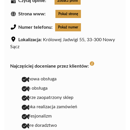
Czytaj opinie:
Zobacz profil
Strona www:
Pokaż stronę
Numer telefonu:
Pokaż numer
Lokalizacja:
Królowej Jadwigi 55, 33-300 Nowy
Sącz
Najczęściej doceniane przez klientów:
fachowa obsługa
miła obsługa
dobrze zaopatrzony sklep
szybka realizacja zamówień
profesjonalizm
dobre doradztwo