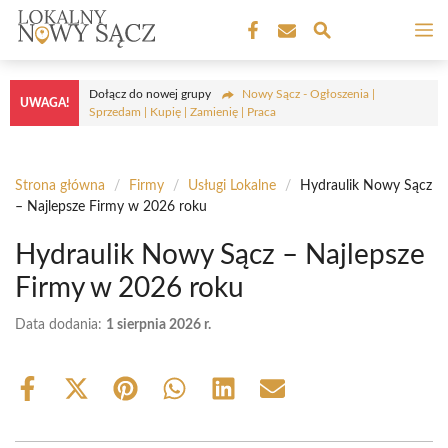
Przejdź
M
do
treści
Dołącz do nowej grupy
Nowy Sącz - Ogłoszenia |
UWAGA!
Sprzedam | Kupię | Zamienię | Praca
Strona główna
/
Firmy
/
Usługi Lokalne
/
Hydraulik Nowy Sącz
– Najlepsze Firmy w 2026 roku
Hydraulik Nowy Sącz – Najlepsze
Firmy w 2026 roku
Data dodania:
1 sierpnia 2026 r.
Share
Share
Share
Share
Share
Share
on
on
on
on
on
on
Facebook
X
Pinterest
WhatsApp
LinkedIn
Email
(Twitter)