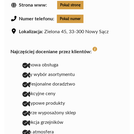
Strona www:
Pokaż stronę
Numer telefonu:
Pokaż numer
Lokalizacja:
Zielona 45, 33-300 Nowy Sącz
Najczęściej doceniane przez klientów:
fachowa obsługa
duży wybór asortymentu
profesjonalne doradztwo
atrakcyjne ceny
nietypowe produkty
dobrze wyposażony sklep
kolekcja grzejników
miła atmosfera