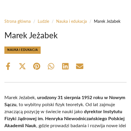
Strona główna
/
Ludzie
/
Nauka i edukacja
/
Marek Jeżabek
Marek Jeżabek
NAUKA I EDUKACJA
Share
Share
Share
Share
Share
Share
on
on
on
on
on
on
Facebook
X
Pinterest
WhatsApp
LinkedIn
Email
(Twitter)
Marek Jeżabek,
urodzony 31 sierpnia 1952 roku w Nowym
Sączu
, to wybitny polski fizyk teoretyk. Od lat zajmuje
znaczącą pozycję w świecie nauki jako
dyrektor Instytutu
Fizyki Jądrowej im. Henryka Niewodniczańskiego Polskiej
Akademii Nauk
, gdzie prowadzi badania i rozwija nowe idei