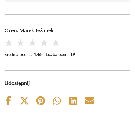
Oceń: Marek Jeżabek
★
★
★
★
★
Średnia ocena:
4.46
Liczba ocen:
19
Udostępnij
Share
Share
Share
Share
Share
Share
on
on
on
on
on
on
Facebook
X
Pinterest
WhatsApp
LinkedIn
Email
(Twitter)