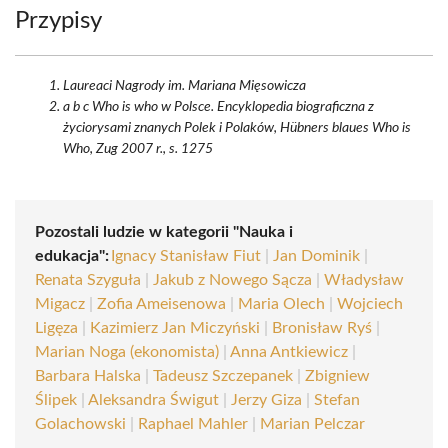
Przypisy
Laureaci Nagrody im. Mariana Mięsowicza
a b c Who is who w Polsce. Encyklopedia biograficzna z
życiorysami znanych Polek i Polaków, Hübners blaues Who is
Who, Zug 2007 r., s. 1275
Pozostali ludzie w kategorii "Nauka i
edukacja":
Ignacy Stanisław Fiut
|
Jan Dominik
|
Renata Szyguła
|
Jakub z Nowego Sącza
|
Władysław
Migacz
|
Zofia Ameisenowa
|
Maria Olech
|
Wojciech
Ligęza
|
Kazimierz Jan Miczyński
|
Bronisław Ryś
|
Marian Noga (ekonomista)
|
Anna Antkiewicz
|
Barbara Halska
|
Tadeusz Szczepanek
|
Zbigniew
Ślipek
|
Aleksandra Świgut
|
Jerzy Giza
|
Stefan
Golachowski
|
Raphael Mahler
|
Marian Pelczar