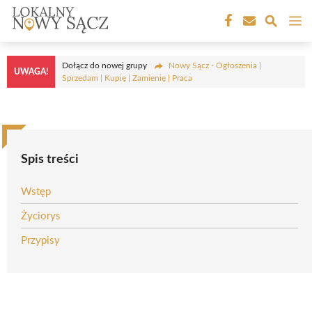
Przejdź
M
do
treści
Dołącz do nowej grupy
Nowy Sącz - Ogłoszenia |
UWAGA!
Sprzedam | Kupię | Zamienię | Praca
Spis treści
Wstęp
Życiorys
Przypisy