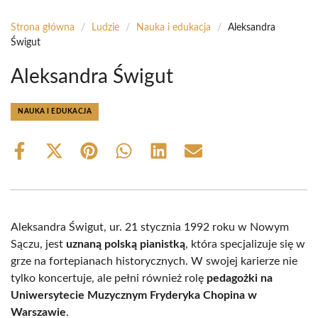
Strona główna
/
Ludzie
/
Nauka i edukacja
/
Aleksandra
Świgut
Aleksandra Świgut
NAUKA I EDUKACJA
Share
Share
Share
Share
Share
Share
on
on
on
on
on
on
Facebook
X
Pinterest
WhatsApp
LinkedIn
Email
(Twitter)
Aleksandra Świgut, ur. 21 stycznia 1992 roku w Nowym
Sączu, jest
uznaną polską pianistką
, która specjalizuje się w
grze na fortepianach historycznych. W swojej karierze nie
tylko koncertuje, ale pełni również rolę
pedagożki na
Uniwersytecie Muzycznym Fryderyka Chopina w
Warszawie
.