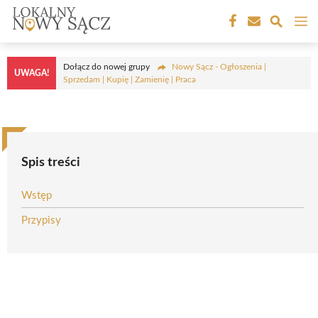
Przejdź
M
do
treści
Dołącz do nowej grupy
Nowy Sącz - Ogłoszenia |
UWAGA!
Sprzedam | Kupię | Zamienię | Praca
Spis treści
Wstęp
Przypisy