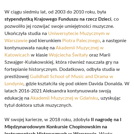
W ciągu siedmiu lat, od 2003 do 2010 roku, była
stypendystką Krajowego Funduszu na rzecz Dzieci
, co
pozwoliło jej rozwijać swoje umiejętności muzyczne.
Ukończyła studia na
Uniwersytecie Muzycznym w
Warszawie
pod kierunkiem
Piotra Palecznego
, a następnie
kontynuowała naukę na
Akademii Muzycznej w
Katowicach
w klasie
Wojciecha Świtały
oraz Marii
Szwajger-Kułakowskiej, która również nauczała gry na
fortepianie historycznym. Dodatkowo, odbyła studia w
prestiżowej
Guildhall School of Music and Drama w
Londynie
, gdzie kształciła się pod okiem Davida Donalda. W
latach 2016-2021 Aleksandra kontynuowała swoją
edukację na
Akademii Muzycznej w Gdańsku
, uzyskując
tytuł doktora sztuk muzycznych.
W swojej karierze, w 2018 roku, zdobyła
II nagrodę na I
Międzynarodowym Konkursie Chopinowskim na