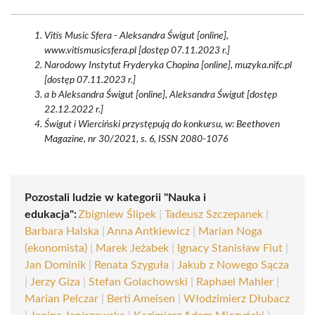
Vitis Music Sfera - Aleksandra Świgut [online],
www.vitismusicsfera.pl [dostęp 07.11.2023 r.]
Narodowy Instytut Fryderyka Chopina [online], muzyka.nifc.pl
[dostęp 07.11.2023 r.]
a b Aleksandra Świgut [online], Aleksandra Świgut [dostęp
22.12.2022 r.]
Świgut i Wierciński przystępują do konkursu, w: Beethoven
Magazine, nr 30/2021, s. 6, ISSN 2080-1076
Pozostali ludzie w kategorii "Nauka i
edukacja":
Zbigniew Ślipek
|
Tadeusz Szczepanek
|
Barbara Halska
|
Anna Antkiewicz
|
Marian Noga
(ekonomista)
|
Marek Jeżabek
|
Ignacy Stanisław Fiut
|
Jan Dominik
|
Renata Szyguła
|
Jakub z Nowego Sącza
|
Jerzy Giza
|
Stefan Golachowski
|
Raphael Mahler
|
Marian Pelczar
|
Berti Ameisen
|
Włodzimierz Dłubacz