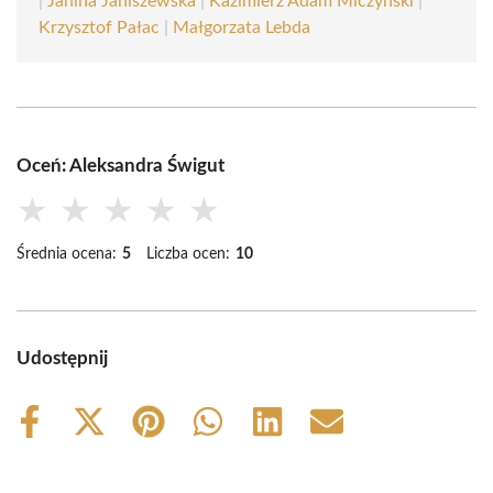
|
Janina Janiszewska
|
Kazimierz Adam Miczyński
|
Krzysztof Pałac
|
Małgorzata Lebda
Oceń: Aleksandra Świgut
★
★
★
★
★
Średnia ocena:
5
Liczba ocen:
10
Udostępnij
Share
Share
Share
Share
Share
Share
on
on
on
on
on
on
Facebook
X
Pinterest
WhatsApp
LinkedIn
Email
(Twitter)