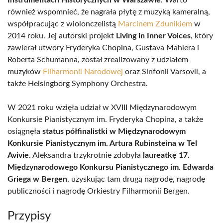
Instrumentach Historycznych w Warszawie
. Warto
również wspomnieć, że nagrała płytę z muzyką kameralną,
współpracując z wiolonczelistą
Marcinem Zdunikiem
w
2014 roku. Jej autorski projekt
Living in Inner Voices
, który
zawierał utwory Fryderyka Chopina, Gustava Mahlera i
Roberta Schumanna, został zrealizowany z udziałem
muzyków
Filharmonii Narodowej
oraz Sinfonii Varsovii, a
także Helsingborg Symphony Orchestra.
W 2021 roku wzięła udział w XVIII Międzynarodowym
Konkursie Pianistycznym im. Fryderyka Chopina, a także
osiągnęła
status półfinalistki w Międzynarodowym
Konkursie Pianistycznym im. Artura Rubinsteina w Tel
Avivie
. Aleksandra trzykrotnie zdobyła
laureatkę 17.
Międzynarodowego Konkursu Pianistycznego im. Edwarda
Griega w Bergen
, uzyskując tam drugą nagrodę, nagrodę
publiczności i nagrodę Orkiestry Filharmonii Bergen.
Przypisy