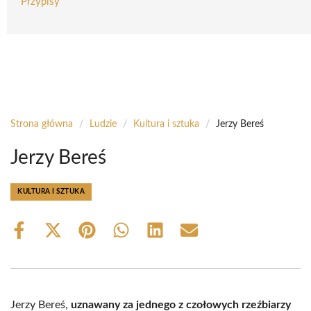
Przypisy
Strona główna
/
Ludzie
/
Kultura i sztuka
/
Jerzy Bereś
Jerzy Bereś
KULTURA I SZTUKA
Share
Share
Share
Share
Share
Share
on
on
on
on
on
on
Facebook
X
Pinterest
WhatsApp
LinkedIn
Email
(Twitter)
Jerzy Bereś,
uznawany za jednego z czołowych rzeźbiarzy