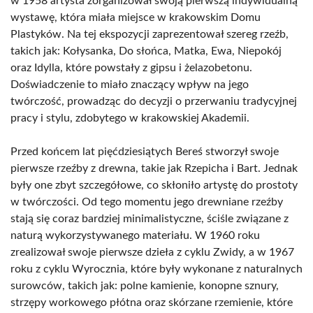
w 1958 artysta zorganizował swoją pierwszą indywidualną
wystawę, która miała miejsce w krakowskim Domu
Plastyków. Na tej ekspozycji zaprezentował szereg rzeźb,
takich jak: Kołysanka, Do słońca, Matka, Ewa, Niepokój
oraz Idylla, które powstały z gipsu i żelazobetonu.
Doświadczenie to miało znaczący wpływ na jego
twórczość, prowadząc do decyzji o przerwaniu tradycyjnej
pracy i stylu, zdobytego w krakowskiej Akademii.
Przed końcem lat pięćdziesiątych Bereś stworzył swoje
pierwsze rzeźby z drewna, takie jak Rzepicha i Bart. Jednak
były one zbyt szczegółowe, co skłoniło artystę do prostoty
w twórczości. Od tego momentu jego drewniane rzeźby
stają się coraz bardziej minimalistyczne, ściśle związane z
naturą wykorzystywanego materiału. W 1960 roku
zrealizował swoje pierwsze dzieła z cyklu Zwidy, a w 1967
roku z cyklu Wyrocznia, które były wykonane z naturalnych
surowców, takich jak: polne kamienie, konopne sznury,
strzępy workowego płótna oraz skórzane rzemienie, które