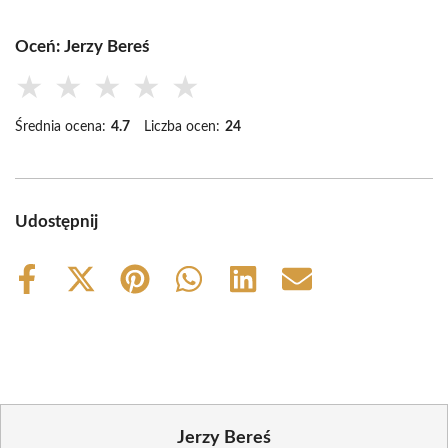
Oceń: Jerzy Bereś
★
★
★
★
★
Średnia ocena:
4.7
Liczba ocen:
24
Udostępnij
Share
Share
Share
Share
Share
Share
on
on
on
on
on
on
Facebook
X
Pinterest
WhatsApp
LinkedIn
Email
(Twitter)
Jerzy Bereś