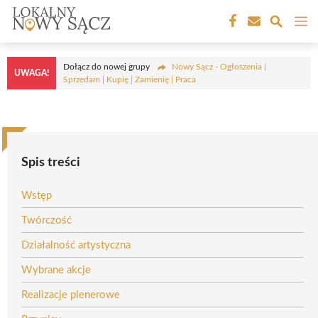
Przejdź
M
do
treści
Dołącz do nowej grupy
Nowy Sącz - Ogłoszenia |
UWAGA!
Sprzedam | Kupię | Zamienię | Praca
Spis treści
Wstęp
Twórczość
Działalność artystyczna
Wybrane akcje
Realizacje plenerowe