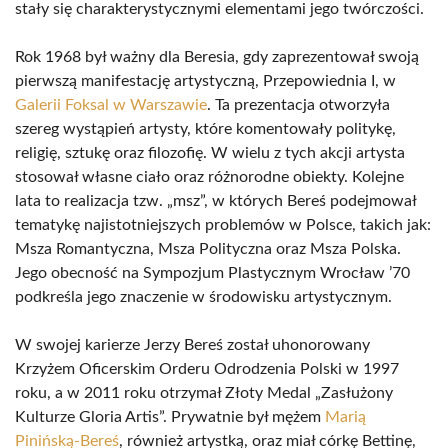
stały się charakterystycznymi elementami jego twórczości.
Rok 1968 był ważny dla Beresia, gdy zaprezentował swoją
pierwszą manifestację artystyczną, Przepowiednia I, w
Galerii Foksal w Warszawie
. Ta prezentacja otworzyła
szereg wystąpień artysty, które komentowały politykę,
religię, sztukę oraz filozofię. W wielu z tych akcji artysta
stosował własne ciało oraz różnorodne obiekty. Kolejne
lata to realizacja tzw. „msz”, w których Bereś podejmował
tematykę najistotniejszych problemów w Polsce, takich jak:
Msza Romantyczna, Msza Polityczna oraz Msza Polska.
Jego obecność na Sympozjum Plastycznym Wrocław ’70
podkreśla jego znaczenie w środowisku artystycznym.
W swojej karierze Jerzy Bereś został uhonorowany
Krzyżem Oficerskim Orderu Odrodzenia Polski w 1997
roku, a w 2011 roku otrzymał Złoty Medal „Zasłużony
Kulturze Gloria Artis”. Prywatnie był mężem
Marią
Pinińską-Bereś
, również artystką, oraz miał córkę Bettinę,