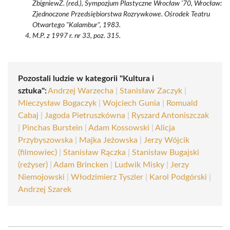
ZbigniewZ. (red.), Sympozjum Plastyczne Wrocław '70, Wrocław:
Zjednoczone Przedsiębiorstwa Rozrywkowe. Ośrodek Teatru
Otwartego "Kalambur", 1983.
M.P. z 1997 r. nr 33, poz. 315.
Pozostali ludzie w kategorii "Kultura i
sztuka":
Andrzej Warzecha
|
Stanisław Zaczyk
|
Mieczysław Bogaczyk
|
Wojciech Gunia
|
Romuald
Cabaj
|
Jagoda Pietruszkówna
|
Ryszard Antoniszczak
|
Pinchas Burstein
|
Adam Kossowski
|
Alicja
Przybyszowska
|
Majka Jeżowska
|
Jerzy Wójcik
(filmowiec)
|
Stanisław Rączka
|
Stanisław Bugajski
(reżyser)
|
Adam Brincken
|
Ludwik Misky
|
Jerzy
Niemojowski
|
Włodzimierz Tyszler
|
Karol Podgórski
|
Andrzej Szarek