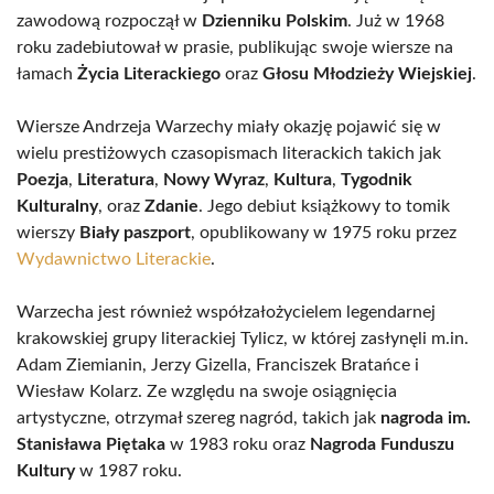
zawodową rozpoczął w
Dzienniku Polskim
. Już w 1968
roku zadebiutował w prasie, publikując swoje wiersze na
łamach
Życia Literackiego
oraz
Głosu Młodzieży Wiejskiej
.
Wiersze Andrzeja Warzechy miały okazję pojawić się w
wielu prestiżowych czasopismach literackich takich jak
Poezja
,
Literatura
,
Nowy Wyraz
,
Kultura
,
Tygodnik
Kulturalny
, oraz
Zdanie
. Jego debiut książkowy to tomik
wierszy
Biały paszport
, opublikowany w 1975 roku przez
Wydawnictwo Literackie
.
Warzecha jest również współzałożycielem legendarnej
krakowskiej grupy literackiej Tylicz, w której zasłynęli m.in.
Adam Ziemianin, Jerzy Gizella, Franciszek Bratańce i
Wiesław Kolarz. Ze względu na swoje osiągnięcia
artystyczne, otrzymał szereg nagród, takich jak
nagroda im.
Stanisława Piętaka
w 1983 roku oraz
Nagroda Funduszu
Kultury
w 1987 roku.