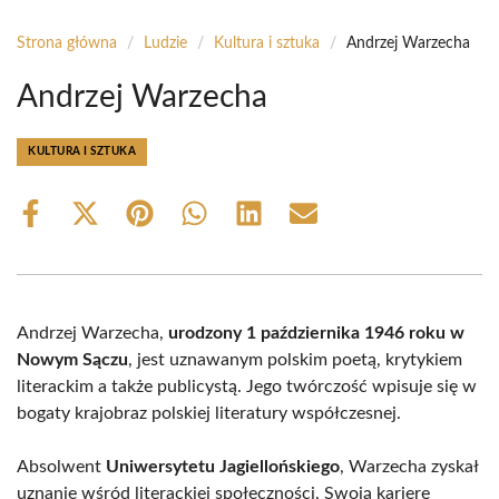
Strona główna
/
Ludzie
/
Kultura i sztuka
/
Andrzej Warzecha
Andrzej Warzecha
KULTURA I SZTUKA
Share
Share
Share
Share
Share
Share
on
on
on
on
on
on
Facebook
X
Pinterest
WhatsApp
LinkedIn
Email
(Twitter)
Andrzej Warzecha,
urodzony 1 października 1946 roku w
Nowym Sączu
, jest uznawanym polskim poetą, krytykiem
literackim a także publicystą. Jego twórczość wpisuje się w
bogaty krajobraz polskiej literatury współczesnej.
Absolwent
Uniwersytetu Jagiellońskiego
, Warzecha zyskał
uznanie wśród literackiej społeczności. Swoją karierę