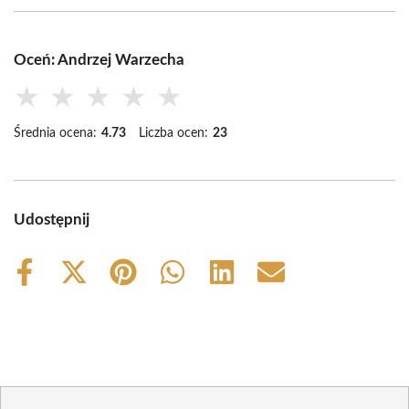
Oceń: Andrzej Warzecha
★
★
★
★
★
Średnia ocena:
4.73
Liczba ocen:
23
Udostępnij
Share
Share
Share
Share
Share
Share
on
on
on
on
on
on
Facebook
X
Pinterest
WhatsApp
LinkedIn
Email
(Twitter)