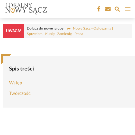
Przejdź
M
do
treści
Dołącz do nowej grupy
Nowy Sącz - Ogłoszenia |
UWAGA!
Sprzedam | Kupię | Zamienię | Praca
Spis treści
Wstęp
Twórczość