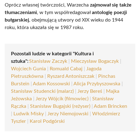
Oprócz własnej twórczości, Warzecha
zajmował się także
tłumaczeniami
, w tym współredagował
antologię poezji
bułgarskiej
, obejmującą utwory od XIX wieku do 1944
roku, która ukazała się w 1987 roku.
Pozostali ludzie w kategorii "Kultura i
sztuka":
Stanisław Zaczyk
|
Mieczysław Bogaczyk
|
Wojciech Gunia
|
Romuald Cabaj
|
Jagoda
Pietruszkówna
|
Ryszard Antoniszczak
|
Pinchas
Burstein
|
Adam Kossowski
|
Alicja Przybyszowska
|
Stanisław Studencki (malarz)
|
Jerzy Bereś
|
Majka
Jeżowska
|
Jerzy Wójcik (filmowiec)
|
Stanisław
Rączka
|
Stanisław Bugajski (reżyser)
|
Adam Brincken
|
Ludwik Misky
|
Jerzy Niemojowski
|
Włodzimierz
Tyszler
|
Karol Podgórski