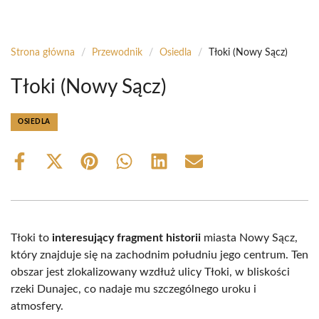
Strona główna
/
Przewodnik
/
Osiedla
/
Tłoki (Nowy Sącz)
Tłoki (Nowy Sącz)
OSIEDLA
Share
Share
Share
Share
Share
Share
on
on
on
on
on
on
Facebook
X
Pinterest
WhatsApp
LinkedIn
Email
(Twitter)
Tłoki to
interesujący fragment historii
miasta Nowy Sącz,
który znajduje się na zachodnim południu jego centrum. Ten
obszar jest zlokalizowany wzdłuż ulicy Tłoki, w bliskości
rzeki Dunajec, co nadaje mu szczególnego uroku i
atmosfery.