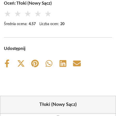
Oceń: Tłoki (Nowy Sącz)
★
★
★
★
★
Średnia ocena:
4.57
Liczba ocen:
20
Udostępnij
Share
Share
Share
Share
Share
Share
on
on
on
on
on
on
Facebook
X
Pinterest
WhatsApp
LinkedIn
Email
(Twitter)
Tłoki (Nowy Sącz)