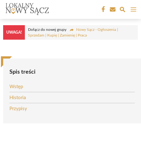
Przejdź
M
do
treści
Dołącz do nowej grupy
Nowy Sącz - Ogłoszenia |
UWAGA!
Sprzedam | Kupię | Zamienię | Praca
Spis treści
Wstęp
Historia
Przypisy