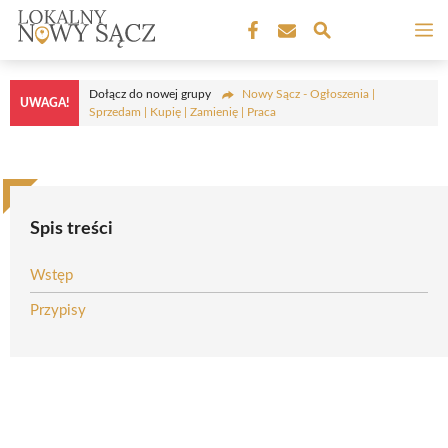
Przejdź
M
do
treści
Dołącz do nowej grupy
Nowy Sącz - Ogłoszenia |
UWAGA!
Sprzedam | Kupię | Zamienię | Praca
Spis treści
Wstęp
Przypisy