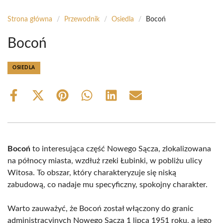
Strona główna
/
Przewodnik
/
Osiedla
/
Bocoń
Bocoń
OSIEDLA
Share
Share
Share
Share
Share
Share
on
on
on
on
on
on
Facebook
X
Pinterest
WhatsApp
LinkedIn
Email
(Twitter)
Bocoń
to interesująca część Nowego Sącza, zlokalizowana
na północy miasta, wzdłuż rzeki Łubinki, w pobliżu ulicy
Witosa. To obszar, który charakteryzuje się niską
zabudową, co nadaje mu specyficzny, spokojny charakter.
Warto zauważyć, że Bocoń został włączony do granic
administracyjnych Nowego Sącza 1 lipca 1951 roku, a jego