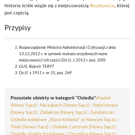
historia ściśle wiąże się z miejscowością
Roszkowice
, której
jest częścią.
Przypisy
Rozporządzenie Ministra Administracji i Cyfryzacji z dnia
13.12.2012 r. w sprawie wykazu urzędowych nazw
miejscowości i ich części (Dz.U. z 2013 r. poz. 200)
GUS. Rejestr TERYT
Dz.U. z 1951 r. nr 35, poz. 269
Pozostałe obiekty w kategorii "Osiedla":
Kaduk
(Nowy Sącz)
|
Na Łąkach (Nowy Sącz)
|
Naściszowa
(Nowy Sącz)
|
Zabełcze (Nowy Sącz)
|
Załubińcze
|
Osiedle kolejowe „Stara Kolonia” w Nowym Sączu
|
Tłoki (Nowy Sącz)
|
Osiedle Centrum (Nowy Sącz)
|
Osiedle Józefa Szujskiego
|
Chruślice (Nowy Sącz)
|