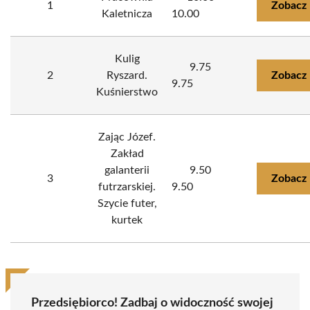
1
Zobacz 
Kaletnicza
10.00
Kulig
9.75
2
Ryszard.
Zobacz 
9.75
Kuśnierstwo
Zając Józef.
Zakład
galanterii
9.50
3
Zobacz 
futrzarskiej.
9.50
Szycie futer,
kurtek
Przedsiębiorco! Zadbaj o widoczność swojej