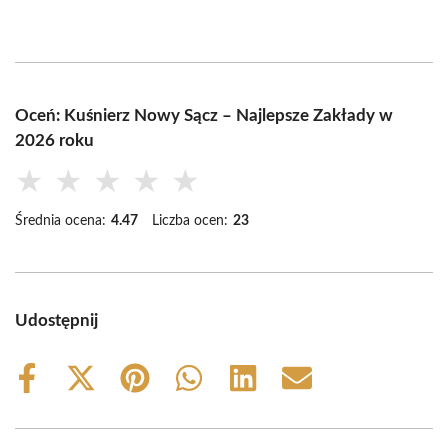
Oceń: Kuśnierz Nowy Sącz – Najlepsze Zakłady w
2026 roku
★
★
★
★
★
Średnia ocena:
4.47
Liczba ocen:
23
Udostępnij
Share
Share
Share
Share
Share
Share
on
on
on
on
on
on
Facebook
X
Pinterest
WhatsApp
LinkedIn
Email
(Twitter)