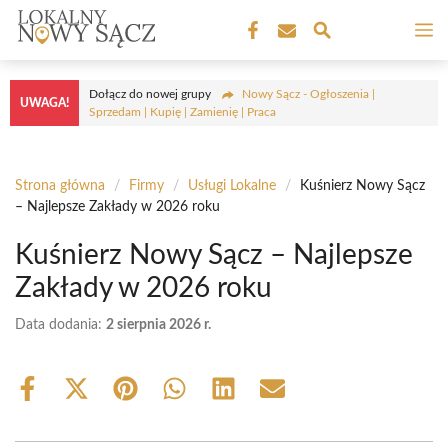
Przejdź
M
do
treści
Dołącz do nowej grupy
Nowy Sącz - Ogłoszenia |
UWAGA!
Sprzedam | Kupię | Zamienię | Praca
Strona główna
/
Firmy
/
Usługi Lokalne
/
Kuśnierz Nowy Sącz
– Najlepsze Zakłady w 2026 roku
Kuśnierz Nowy Sącz – Najlepsze
Zakłady w 2026 roku
Data dodania:
2 sierpnia 2026 r.
Share
Share
Share
Share
Share
Share
on
on
on
on
on
on
Facebook
X
Pinterest
WhatsApp
LinkedIn
Email
(Twitter)