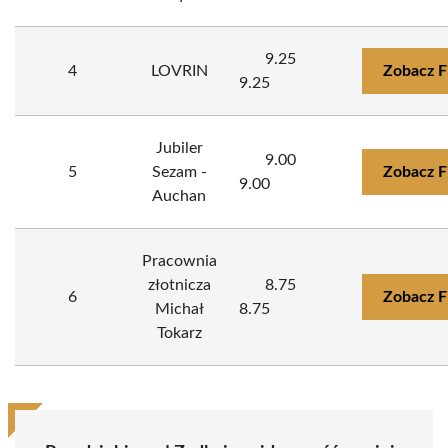
9.25
4
LOVRIN
Zobacz F
9.25
Jubiler
9.00
5
Sezam -
Zobacz F
9.00
Auchan
Pracownia
złotnicza
8.75
6
Zobacz F
Michał
8.75
Tokarz