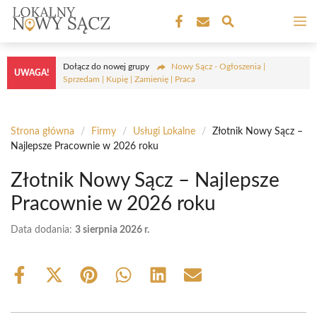
Przejdź
M
do
treści
Dołącz do nowej grupy
Nowy Sącz - Ogłoszenia |
UWAGA!
Sprzedam | Kupię | Zamienię | Praca
Strona główna
/
Firmy
/
Usługi Lokalne
/
Złotnik Nowy Sącz –
Najlepsze Pracownie w 2026 roku
Złotnik Nowy Sącz – Najlepsze
Pracownie w 2026 roku
Data dodania:
3 sierpnia 2026 r.
Share
Share
Share
Share
Share
Share
on
on
on
on
on
on
Facebook
X
Pinterest
WhatsApp
LinkedIn
Email
(Twitter)