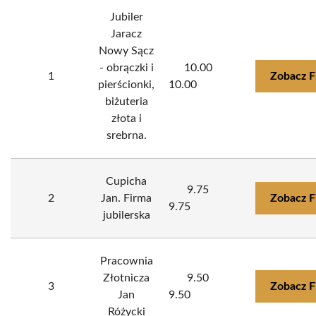
Jubiler
Jaracz
Nowy Sącz
- obrączki i
10.00
1
Zobacz F
pierścionki,
10.00
biżuteria
złota i
srebrna.
Cupicha
9.75
2
Jan. Firma
Zobacz F
9.75
jubilerska
Pracownia
Złotnicza
9.50
3
Zobacz F
Jan
9.50
Różycki