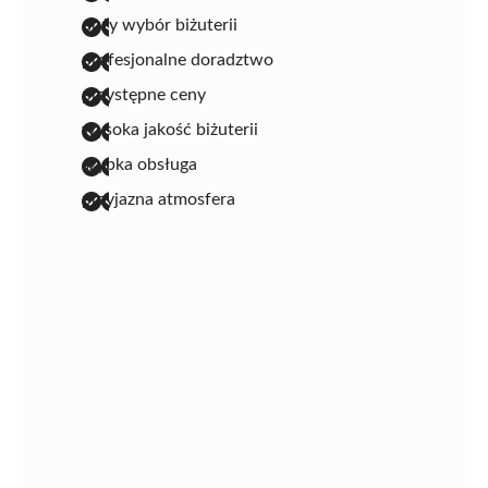
duży wybór biżuterii
profesjonalne doradztwo
przystępne ceny
wysoka jakość biżuterii
szybka obsługa
przyjazna atmosfera