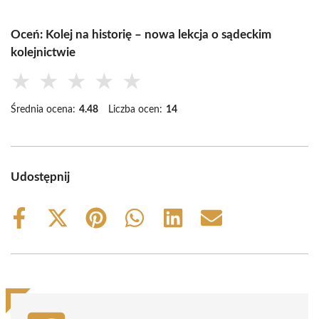
Oceń: Kolej na historię – nowa lekcja o sądeckim
kolejnictwie
★
★
★
★
★
Średnia ocena:
4.48
Liczba ocen:
14
Udostępnij
Share
Share
Share
Share
Share
Share
on
on
on
on
on
on
Facebook
X
Pinterest
WhatsApp
LinkedIn
Email
(Twitter)