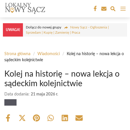
Przejdź
M
do
treści
Dołącz do nowej grupy
Nowy Sącz - Ogłoszenia |
UWAGA!
Sprzedam | Kupię | Zamienię | Praca
Strona główna
/
Wiadomości
/
Kolej na historię – nowa lekcja o
sądeckim kolejnictwie
Kolej na historię – nowa lekcja o
sądeckim kolejnictwie
Data dodania:
21 maja 2026 r.
Share
Share
Share
Share
Share
Share
on
on
on
on
on
on
Facebook
X
Pinterest
WhatsApp
LinkedIn
Email