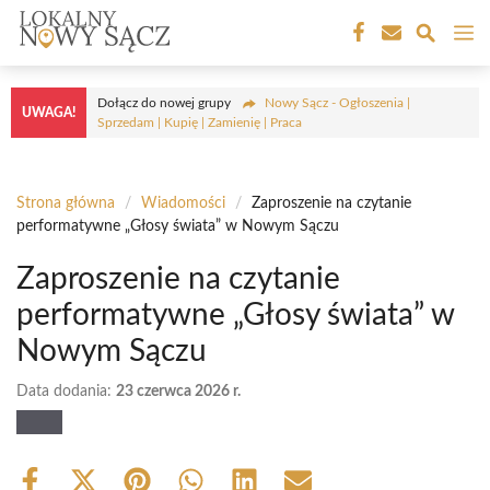
Przejdź
M
do
treści
Dołącz do nowej grupy
Nowy Sącz - Ogłoszenia |
UWAGA!
Sprzedam | Kupię | Zamienię | Praca
Strona główna
/
Wiadomości
/
Zaproszenie na czytanie
performatywne „Głosy świata” w Nowym Sączu
Zaproszenie na czytanie
performatywne „Głosy świata” w
Nowym Sączu
Data dodania:
23 czerwca 2026 r.
Share
Share
Share
Share
Share
Share