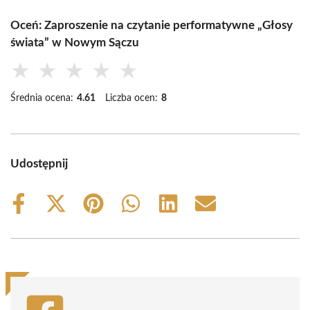
Oceń: Zaproszenie na czytanie performatywne „Głosy
świata” w Nowym Sączu
★
★
★
★
★
Średnia ocena:
4.61
Liczba ocen:
8
Udostępnij
Share
Share
Share
Share
Share
Share
on
on
on
on
on
on
Facebook
X
Pinterest
WhatsApp
LinkedIn
Email
(Twitter)