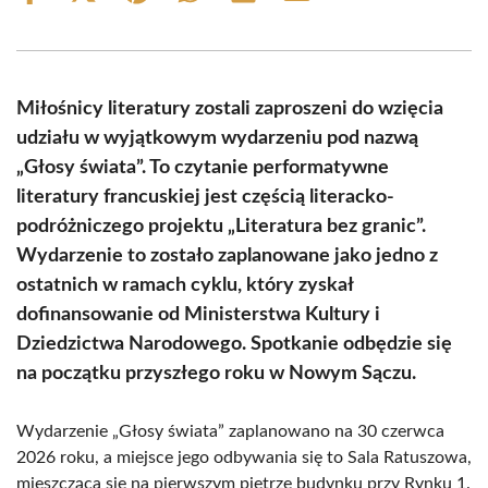
on
on
on
on
on
on
Facebook
X
Pinterest
WhatsApp
LinkedIn
Email
(Twitter)
Miłośnicy literatury zostali zaproszeni do wzięcia
udziału w wyjątkowym wydarzeniu pod nazwą
„Głosy świata”. To czytanie performatywne
literatury francuskiej jest częścią literacko-
podróżniczego projektu „Literatura bez granic”.
Wydarzenie to zostało zaplanowane jako jedno z
ostatnich w ramach cyklu, który zyskał
dofinansowanie od Ministerstwa Kultury i
Dziedzictwa Narodowego. Spotkanie odbędzie się
na początku przyszłego roku w Nowym Sączu.
Wydarzenie „Głosy świata” zaplanowano na 30 czerwca
2026 roku, a miejsce jego odbywania się to Sala Ratuszowa,
mieszcząca się na pierwszym piętrze budynku przy Rynku 1.