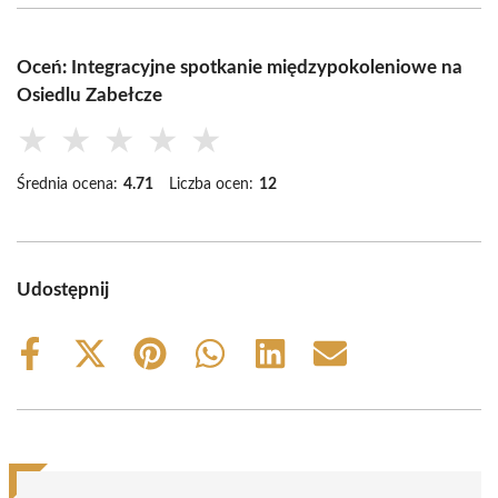
Oceń: Integracyjne spotkanie międzypokoleniowe na
Osiedlu Zabełcze
★
★
★
★
★
Średnia ocena:
4.71
Liczba ocen:
12
Udostępnij
Share
Share
Share
Share
Share
Share
on
on
on
on
on
on
Facebook
X
Pinterest
WhatsApp
LinkedIn
Email
(Twitter)