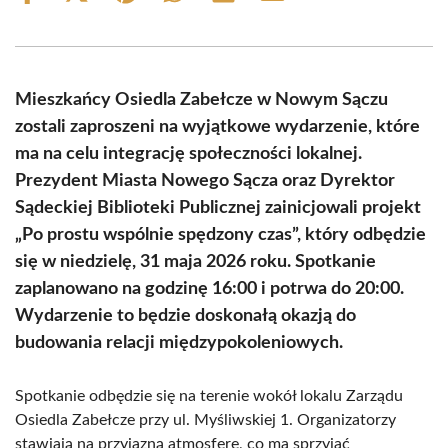
on
on
on
on
on
on
Facebook
X
Pinterest
WhatsApp
LinkedIn
Email
(Twitter)
Mieszkańcy Osiedla Zabełcze w Nowym Sączu
zostali zaproszeni na wyjątkowe wydarzenie, które
ma na celu integrację społeczności lokalnej.
Prezydent Miasta Nowego Sącza oraz Dyrektor
Sądeckiej Biblioteki Publicznej zainicjowali projekt
„Po prostu wspólnie spędzony czas”, który odbędzie
się w niedzielę, 31 maja 2026 roku. Spotkanie
zaplanowano na godzinę 16:00 i potrwa do 20:00.
Wydarzenie to będzie doskonałą okazją do
budowania relacji międzypokoleniowych.
Spotkanie odbędzie się na terenie wokół lokalu Zarządu
Osiedla Zabełcze przy ul. Myśliwskiej 1. Organizatorzy
stawiają na przyjazną atmosferę, co ma sprzyjać