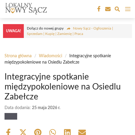
Przejdź
M
do
treści
Dołącz do nowej grupy
Nowy Sącz - Ogłoszenia |
UWAGA!
Sprzedam | Kupię | Zamienię | Praca
Strona główna
/
Wiadomości
/
Integracyjne spotkanie
międzypokoleniowe na Osiedlu Zabełcze
Integracyjne spotkanie
międzypokoleniowe na Osiedlu
Zabełcze
Data dodania:
25 maja 2026 r.
Share
Share
Share
Share
Share
Share