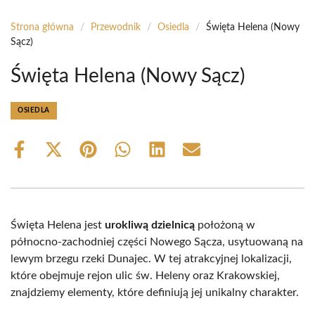
Strona główna
/
Przewodnik
/
Osiedla
/
Święta Helena (Nowy
Sącz)
Święta Helena (Nowy Sącz)
OSIEDLA
Share
Share
Share
Share
Share
Share
on
on
on
on
on
on
Facebook
X
Pinterest
WhatsApp
LinkedIn
Email
(Twitter)
Święta Helena jest
urokliwą dzielnicą
położoną w
północno-zachodniej części Nowego Sącza, usytuowaną na
lewym brzegu rzeki Dunajec. W tej atrakcyjnej lokalizacji,
które obejmuje rejon ulic św. Heleny oraz Krakowskiej,
znajdziemy elementy, które definiują jej unikalny charakter.