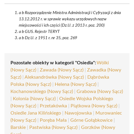
a b Rozporządzenie Ministra Administracji i Cyfryzacji z dnia
13.12.2012 r. w sprawie wykazu urzędowych nazw
miejscowości i ich części (Dz.U. z 2013 r. poz. 200)
a b GUS. Rejestr TERYT
a b Dz.U. z 1951 r. nr 35, poz. 269
Pozostałe obiekty w kategorii "Osiedla":
Wólki
(Nowy Sącz)
|
Zawada (Nowy Sącz)
|
Zawadka (Nowy
Sącz)
|
Aleksandrówka (Nowy Sącz)
|
Dąbrówka
Polska (Nowy Sącz)
|
Helena (Nowy Sącz)
|
Kochanowskiego (Nowy Sącz)
|
Grabowa (Nowy Sącz)
|
Kolonia (Nowy Sącz)
|
Osiedle Wojska Polskiego
(Nowy Sącz)
|
Przetakówka
|
Piątkowa (Nowy Sącz)
|
Osiedle Jana Kilińskiego
|
Nawojowska
|
Murowaniec
(Nowy Sącz)
|
Poręba Mała
|
Górne Gołąbkowice
|
Barskie
|
Pastwiska (Nowy Sącz)
|
Gorzków (Nowy