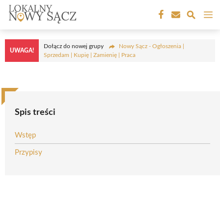
Przejdź
M
do
treści
Dołącz do nowej grupy
Nowy Sącz - Ogłoszenia |
UWAGA!
Sprzedam | Kupię | Zamienię | Praca
Spis treści
Wstęp
Przypisy