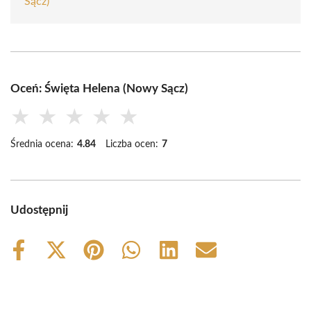
Sącz)
Oceń: Święta Helena (Nowy Sącz)
★
★
★
★
★
Średnia ocena:
4.84
Liczba ocen:
7
Udostępnij
Share
Share
Share
Share
Share
Share
on
on
on
on
on
on
Facebook
X
Pinterest
WhatsApp
LinkedIn
Email
(Twitter)