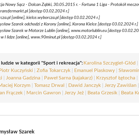
ja Nowy Sącz - Dolcan Ząbki, 30.05.2015 r. - Fortuna 1 Liga - Protokół meczow
ansfermarkt.pl [dostęp 03.02.2024 r.]
za.pl [online], kielce.wyborcza.pl [dostęp 03.02.2024 r.]
sław Szarek odchodzi z Korony [online], Korona Kielce [dostęp 03.02.2024 r.]
sław Szarek w Motorze Lublin [online], www.motorlublin.eu [dostęp 03.02.202
w I lidze [online], www.90minut.pl [dostęp 03.02.2024 r.]
 ludzie w kategorii "Sport i rekreacja":
Karolina Szczygieł-Głód
Piotr Kuczyński
|
Zofia Tokarczyk
|
Emanuel Piaskowy
|
Sławomi
i
|
Joanna Gadzina
|
Paweł Sarna (kajakarz)
|
Krzysztof Łętocha
Maciej Korzym
|
Tomasz Drwal
|
Dawid Janczyk
|
Jerzy Zawiślan
an Frączek
|
Marcin Gawron
|
Jerzy Jeż
|
Beata Grzesik
|
Beata K
emysław Szarek