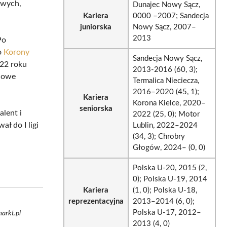
owych,
Dunajec Nowy Sącz,
Kariera
0000 –2007; Sandecja
juniorska
Nowy Sącz, 2007–
2013
Po
do
Korony
Sandecja Nowy Sącz,
022 roku
2013-2016 (60, 3);
 nowe
Termalica Nieciecza,
2016–2020 (45, 1);
Kariera
Korona Kielce, 2020–
seniorska
talent i
2022 (25, 0); Motor
ł do I ligi
Lublin, 2022–2024
(34, 3); Chrobry
Głogów, 2024– (0, 0)
Polska U-20, 2015 (2,
0); Polska U-19, 2014
Kariera
(1, 0); Polska U-18,
reprezentacyjna
2013–2014 (6, 0);
Polska U-17, 2012–
arkt.pl
2013 (4, 0)