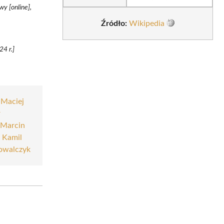
y [online],
Źródło:
Wikipedia
4 r.]
|
Maciej
r
|
Marcin
|
Kamil
owalczyk