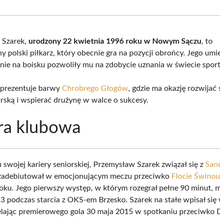
Facebook
X
Pinterest
What
(Twitter)
 Szarek,
urodzony 22 kwietnia 1996 roku w Nowym Sączu
, to
 polski piłkarz, który obecnie gra na pozycji obrońcy. Jego umie
ie na boisku pozwoliły mu na zdobycie uznania w świecie sport
eprezentuje barwy
Chrobrego Głogów
, gdzie ma okazję rozwijać
arską i wspierać drużynę w walce o sukcesy.
ra klubowa
 swojej kariery seniorskiej, Przemysław Szarek związał się z
San
e zadebiutował w emocjonującym meczu przeciwko
Flocie Świnou
oku. Jego pierwszy występ, w którym rozegrał pełne 90 minut, m
13 podczas starcia z OKS-em Brzesko. Szarek na stałe wpisał się
elając premierowego gola 30 maja 2015 w spotkaniu przeciwko