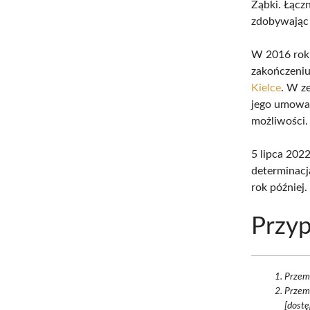
Ząbki. Łącz
zdobywając 
W 2016 roku
zakończeniu
Kielce
. W z
jego umowa 
możliwości.
5 lipca 202
determinacj
rok później.
Przyp
Przemy
Przem
[dostę