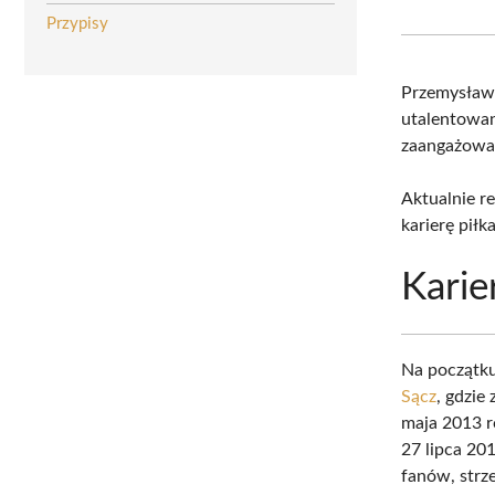
Przypisy
Przemysław
utalentowany
zaangażowan
Aktualnie r
karierę piłk
Karie
Na początku
Sącz
, gdzi
maja 2013 r
27 lipca 20
fanów, strz