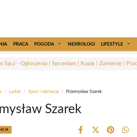
NIA
PRACA
POGODA
NEKROLOGI
LIFESTYLE
 Sącz - Ogłoszenia | Sprzedam | Kupię | Zamienię | Pra
a
/
Ludzie
/
Sport i rekreacja
/
Przemysław Szarek
mysław Szarek
EACJA
Share
Share
Share
Shar
on
on
on
on