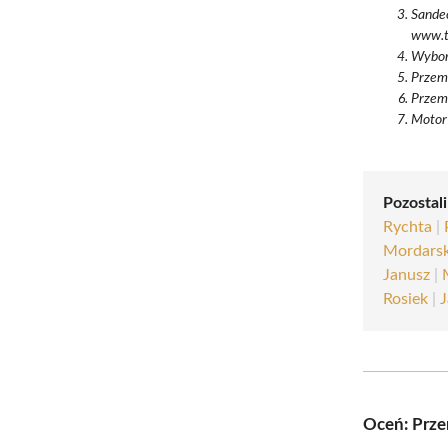
Sandec
www.tr
Wyborc
Przemy
Przemy
Motor 
Pozostali
Rychta
|
Mordarsk
Janusz
|
Rosiek
|
J
Oceń: Prz