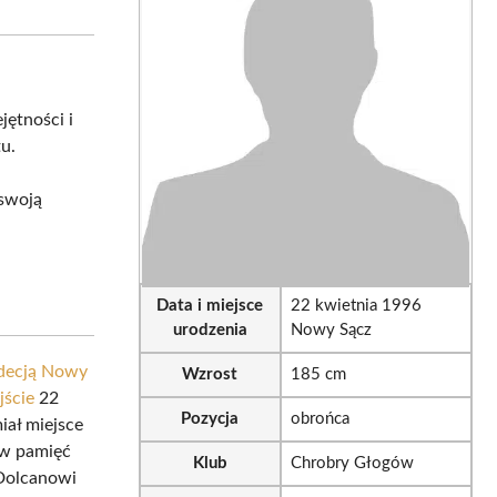
sApp
LinkedIn
Email
jętności i
u.
 swoją
Data i miejsce
22 kwietnia 1996
urodzenia
Nowy Sącz
decją Nowy
Wzrost
185 cm
jście
22
Pozycja
obrońca
iał miejsce
 w pamięć
Klub
Chrobry Głogów
 Dolcanowi