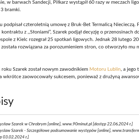
nie, w barwach Sandecji, Piłkarz wystąpił 60 razy w meczach lig
3 bramki.
 podpisał czteroletnią umowę z Bruk-Bet Termalicą Niecieczą. 
 kontraktu z ,,Słoniami”, Szarek podjął decyzję o przenosinach 
espole z Kielc rozegrał 25 spotkań ligowych. Jednak 28 lutego 2
została rozwiązana za porozumieniem stron, co otworzyło mu
2 roku Szarek został nowym zawodnikiem
Motoru Lublin
, a jego 
a wkrótce zaowocowały sukcesem, ponieważ z drużyną awansowa
isy
sław Szarek w Chrobrym [online], www.90minut.pl [dostęp 22.06.2024 r.]
yslaw Szarek - Szczegółowe podsumowanie występów [online], www.transferm
p 03.02.2024 r.]