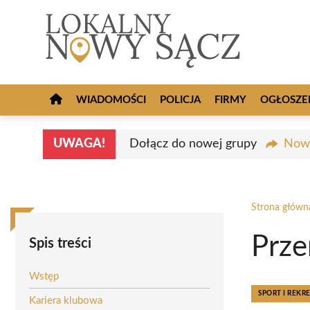
Przejdź
do
treści
WIADOMOŚCI
POLICJA
FIRMY
OGŁOSZE
UWAGA!
Dołącz do nowej grupy
Nowy
Strona główn
Prze
Spis treści
Wstęp
SPORT I REKR
Kariera klubowa