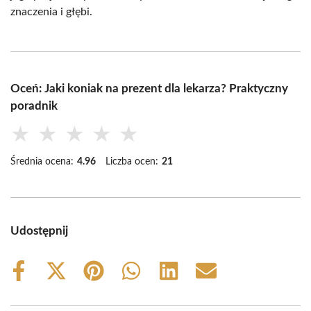
znaczenia i głębi.
Oceń: Jaki koniak na prezent dla lekarza? Praktyczny
poradnik
★
★
★
★
★
Średnia ocena:
4.96
Liczba ocen:
21
Udostępnij
Share
Share
Share
Share
Share
Share
on
on
on
on
on
on
Facebook
X
Pinterest
WhatsApp
LinkedIn
Email
(Twitter)