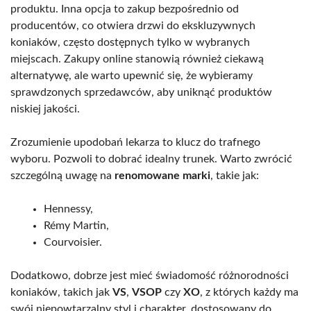
produktu. Inna opcja to zakup bezpośrednio od
producentów, co otwiera drzwi do ekskluzywnych
koniaków, często dostępnych tylko w wybranych
miejscach. Zakupy online stanowią również ciekawą
alternatywę, ale warto upewnić się, że wybieramy
sprawdzonych sprzedawców, aby uniknąć produktów
niskiej jakości.
Zrozumienie upodobań lekarza to klucz do trafnego
wyboru. Pozwoli to dobrać idealny trunek. Warto zwrócić
szczególną uwagę na
renomowane marki
, takie jak:
Hennessy,
Rémy Martin,
Courvoisier.
Dodatkowo, dobrze jest mieć świadomość różnorodności
koniaków, takich jak
VS
,
VSOP
czy
XO
, z których każdy ma
swój niepowtarzalny styl i charakter, dostosowany do