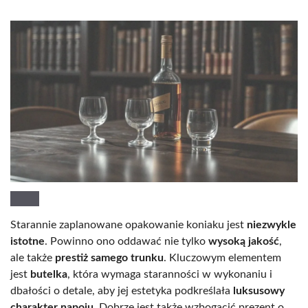
Starannie zaplanowane opakowanie koniaku jest
niezwykle
istotne
. Powinno ono oddawać nie tylko
wysoką jakość
,
ale także
prestiż samego trunku
. Kluczowym elementem
jest
butelka
, która wymaga staranności w wykonaniu i
dbałości o detale, aby jej estetyka podkreślała
luksusowy
charakter napoju
. Dobrze jest także wzbogacić prezent o