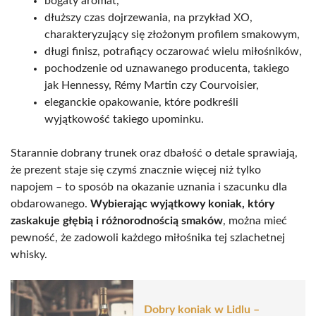
bogaty aromat,
dłuższy czas dojrzewania, na przykład XO,
charakteryzujący się złożonym profilem smakowym,
długi finisz, potrafiący oczarować wielu miłośników,
pochodzenie od uznawanego producenta, takiego
jak Hennessy, Rémy Martin czy Courvoisier,
eleganckie opakowanie, które podkreśli
wyjątkowość takiego upominku.
Starannie dobrany trunek oraz dbałość o detale sprawiają,
że prezent staje się czymś znacznie więcej niż tylko
napojem – to sposób na okazanie uznania i szacunku dla
obdarowanego.
Wybierając wyjątkowy koniak, który
zaskakuje głębią i różnorodnością smaków
, można mieć
pewność, że zadowoli każdego miłośnika tej szlachetnej
whisky.
Dobry koniak w Lidlu –