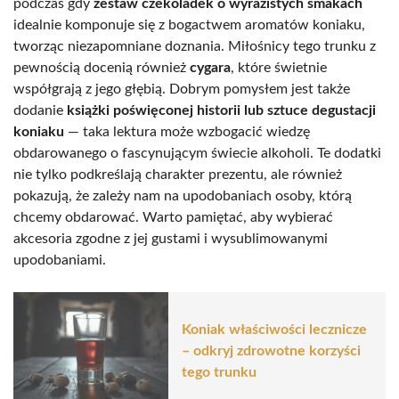
podczas gdy
zestaw czekoladek o wyrazistych smakach
idealnie komponuje się z bogactwem aromatów koniaku,
tworząc niezapomniane doznania. Miłośnicy tego trunku z
pewnością docenią również
cygara
, które świetnie
współgrają z jego głębią. Dobrym pomysłem jest także
dodanie
książki poświęconej historii lub sztuce degustacji
koniaku
— taka lektura może wzbogacić wiedzę
obdarowanego o fascynującym świecie alkoholi. Te dodatki
nie tylko podkreślają charakter prezentu, ale również
pokazują, że zależy nam na upodobaniach osoby, którą
chcemy obdarować. Warto pamiętać, aby wybierać
akcesoria zgodne z jej gustami i wysublimowanymi
upodobaniami.
Koniak właściwości lecznicze
– odkryj zdrowotne korzyści
tego trunku