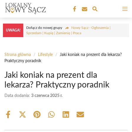
Przejdź
M
do
treści
Dołącz do nowej grupy
Nowy Sącz - Ogłoszenia |
UWAGA!
Sprzedam | Kupię | Zamienię | Praca
Strona główna
/
Lifestyle
/
Jaki koniak na prezent dla lekarza?
Praktyczny poradnik
Jaki koniak na prezent dla
lekarza? Praktyczny poradnik
Data dodania:
3 czerwca 2025 r.
Share
Share
Share
Share
Share
Share
on
on
on
on
on
on
Facebook
X
Pinterest
WhatsApp
LinkedIn
Email
(Twitter)