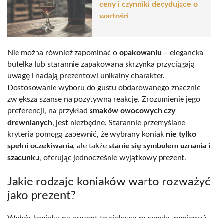
ceny i czynniki decydujące o
wartości
Nie można również zapominać o
opakowaniu
– elegancka
butelka lub starannie zapakowana skrzynka przyciągają
uwagę i nadają prezentowi unikalny charakter.
Dostosowanie wyboru do gustu obdarowanego znacznie
zwiększa szanse na pozytywną reakcję. Zrozumienie jego
preferencji, na przykład
smaków owocowych czy
drewnianych
, jest niezbędne. Starannie przemyślane
kryteria pomogą zapewnić, że wybrany koniak
nie tylko
spełni oczekiwania
, ale także
stanie się symbolem uznania i
szacunku
, oferując jednocześnie wyjątkowy prezent.
Jakie rodzaje koniaków warto rozważyć
jako prezent?
Wybór koniaku na prezent to ciekawa przygoda, ponieważ