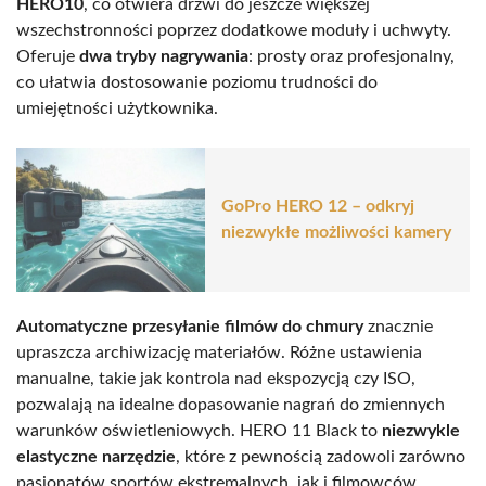
HERO10
, co otwiera drzwi do jeszcze większej
wszechstronności poprzez dodatkowe moduły i uchwyty.
Oferuje
dwa tryby nagrywania
: prosty oraz profesjonalny,
co ułatwia dostosowanie poziomu trudności do
umiejętności użytkownika.
GoPro HERO 12 – odkryj
niezwykłe możliwości kamery
Automatyczne przesyłanie filmów do chmury
znacznie
upraszcza archiwizację materiałów. Różne ustawienia
manualne, takie jak kontrola nad ekspozycją czy ISO,
pozwalają na idealne dopasowanie nagrań do zmiennych
warunków oświetleniowych. HERO 11 Black to
niezwykle
elastyczne narzędzie
, które z pewnością zadowoli zarówno
pasjonatów sportów ekstremalnych, jak i filmowców