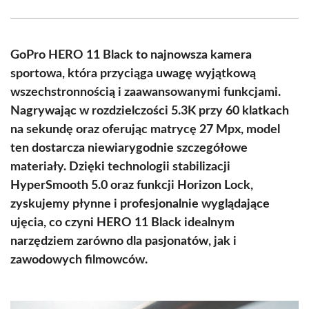
Facebook
X
Pinterest
WhatsApp
LinkedIn
Email
(Twitter)
GoPro HERO 11 Black to najnowsza kamera
sportowa, która przyciąga uwagę wyjątkową
wszechstronnością i zaawansowanymi funkcjami.
Nagrywając w rozdzielczości 5.3K przy 60 klatkach
na sekundę oraz oferując matrycę 27 Mpx, model
ten dostarcza niewiarygodnie szczegółowe
materiały. Dzięki technologii stabilizacji
HyperSmooth 5.0 oraz funkcji Horizon Lock,
zyskujemy płynne i profesjonalnie wyglądające
ujęcia, co czyni HERO 11 Black idealnym
narzędziem zarówno dla pasjonatów, jak i
zawodowych filmowców.