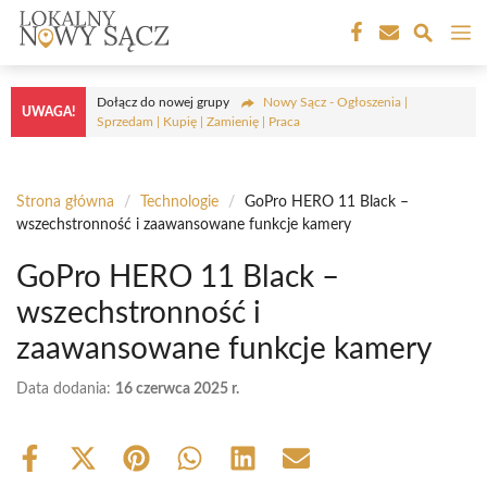
Przejdź
M
do
treści
Dołącz do nowej grupy
Nowy Sącz - Ogłoszenia |
UWAGA!
Sprzedam | Kupię | Zamienię | Praca
Strona główna
/
Technologie
/
GoPro HERO 11 Black –
wszechstronność i zaawansowane funkcje kamery
GoPro HERO 11 Black –
wszechstronność i
zaawansowane funkcje kamery
Data dodania:
16 czerwca 2025 r.
Share
Share
Share
Share
Share
Share
on
on
on
on
on
on