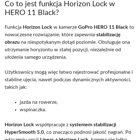
Co to jest funkcja Horizon Lock w
HERO 11 Black?
Funkcja
Horizon Lock
w kamerze
GoPro HERO 11 Black
to
nowoczesne rozwiązanie, które zapewnia
stabilizację
obrazu
na niespotykanym dotąd poziomie. Obsługuje ona
utrzymanie horyzontu w stałej pozycji, niezależnie od
ułożenia samego urządzenia.
Użytkownicy mogą więc łatwo rejestrować profesjonalne i
stabilne ujęcia, nawet podczas dynamicznych aktywności,
takich jak:
jazda na rowerze,
wspinaczka.
Horizon Lock
współpracuje z
systemem stabilizacji
HyperSmooth 5.0
, co znacząco podnosi jakość nagrań. Po
włączeniu opcji
Linear + Horizon Lock
, kamera nie tylko