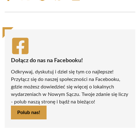
on
on
on
on
on
on
Facebook
X
Pinterest
WhatsApp
LinkedIn
Email
(Twitter)
Dołącz do nas na Facebooku!
Odkrywaj, dyskutuj i dziel się tym co najlepsze!
Przyłącz się do naszej społeczności na Facebooku,
gdzie możesz dowiedzieć się więcej o lokalnych
wydarzeniach w Nowym Sączu. Twoje zdanie się liczy
- polub naszą stronę i bądź na bieżąco!
Polub nas!