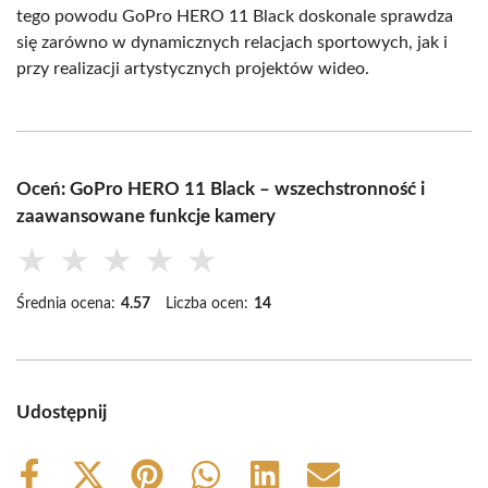
tego powodu GoPro HERO 11 Black doskonale sprawdza
się zarówno w dynamicznych relacjach sportowych, jak i
przy realizacji artystycznych projektów wideo.
Oceń: GoPro HERO 11 Black – wszechstronność i
zaawansowane funkcje kamery
★
★
★
★
★
Średnia ocena:
4.57
Liczba ocen:
14
Udostępnij
Share
Share
Share
Share
Share
Share