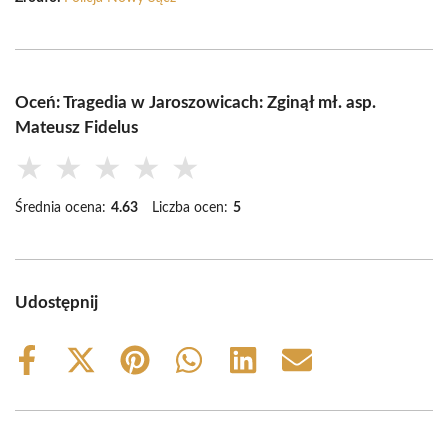
Oceń: Tragedia w Jaroszowicach: Zginął mł. asp.
Mateusz Fidelus
★
★
★
★
★
Średnia ocena:
4.63
Liczba ocen:
5
Udostępnij
Share
Share
Share
Share
Share
Share
on
on
on
on
on
on
Facebook
X
Pinterest
WhatsApp
LinkedIn
Email
(Twitter)