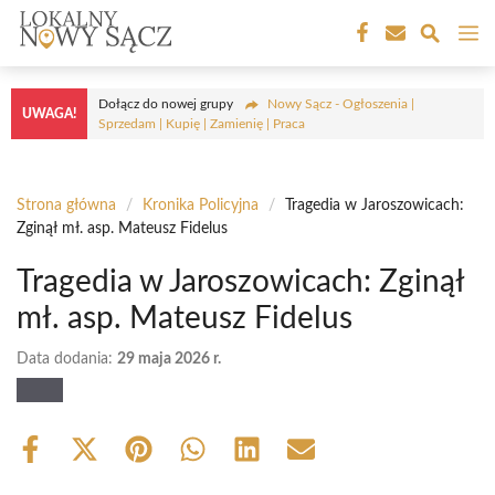
Przejdź
M
do
treści
Dołącz do nowej grupy
Nowy Sącz - Ogłoszenia |
UWAGA!
Sprzedam | Kupię | Zamienię | Praca
Strona główna
/
Kronika Policyjna
/
Tragedia w Jaroszowicach:
Zginął mł. asp. Mateusz Fidelus
Tragedia w Jaroszowicach: Zginął
mł. asp. Mateusz Fidelus
Data dodania:
29 maja 2026 r.
Share
Share
Share
Share
Share
Share
on
on
on
on
on
on
Facebook
X
Pinterest
WhatsApp
LinkedIn
Email