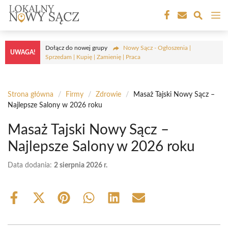
Przejdź
M
do
treści
Dołącz do nowej grupy
Nowy Sącz - Ogłoszenia |
UWAGA!
Sprzedam | Kupię | Zamienię | Praca
Strona główna
/
Firmy
/
Zdrowie
/
Masaż Tajski Nowy Sącz –
Najlepsze Salony w 2026 roku
Masaż Tajski Nowy Sącz –
Najlepsze Salony w 2026 roku
Data dodania:
2 sierpnia 2026 r.
Share
Share
Share
Share
Share
Share
on
on
on
on
on
on
Facebook
X
Pinterest
WhatsApp
LinkedIn
Email
(Twitter)