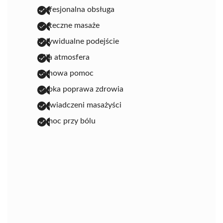
profesjonalna obsługa
skuteczne masaże
indywidualne podejście
miła atmosfera
fachowa pomoc
szybka poprawa zdrowia
doświadczeni masażyści
pomoc przy bólu