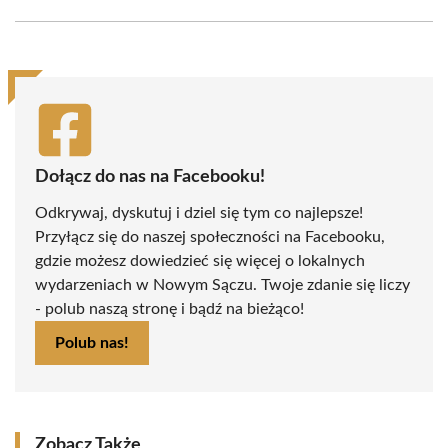
Facebook
X
Pinterest
WhatsApp
LinkedIn
Email
(Twitter)
Dołącz do nas na Facebooku!
Odkrywaj, dyskutuj i dziel się tym co najlepsze!
Przyłącz się do naszej społeczności na Facebooku,
gdzie możesz dowiedzieć się więcej o lokalnych
wydarzeniach w Nowym Sączu. Twoje zdanie się liczy
- polub naszą stronę i bądź na bieżąco!
Polub nas!
Zobacz Także