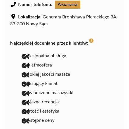
Numer telefonu:
Pokaż numer
Lokalizacja:
Generała Bronisława Pierackiego 3A,
33-300 Nowy Sącz
Najczęściej doceniane przez klientów:
profesjonalna obsługa
miła atmosfera
wysokiej jakości masaże
relaksujący klimat
doświadczone masażystki
przyjazna recepcja
czystość i estetyka
przystępne ceny