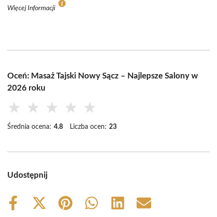
Więcej Informacji
Oceń: Masaż Tajski Nowy Sącz – Najlepsze Salony w
2026 roku
★
★
★
★
★
Średnia ocena:
4.8
Liczba ocen:
23
Udostępnij
Share
Share
Share
Share
Share
Share
on
on
on
on
on
on