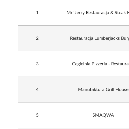
1
Mr' Jerry Restauracja & Steak
2
Restauracja Lumberjacks Bur
3
Cegielnia Pizzeria - Restaura
4
Manufaktura Grill House
5
SMAQWA