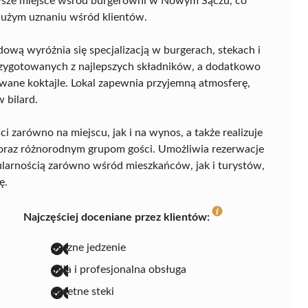
erwsze miejsce wśród burgerowni w Nowym Sączu, co
dużym uznaniu wśród klientów.
dową wyróżnia się specjalizacją w burgerach, stekach i
rzygotowanych z najlepszych składników, a dodatkowo
wane koktajle. Lokal zapewnia przyjemną atmosferę,
 bilard.
i zarówno na miejscu, jak i na wynos, a także realizuje
i oraz różnorodnym grupom gości. Umożliwia rezerwacje
pularnością zarówno wśród mieszkańców, jak i turystów,
ę.
Najczęściej doceniane przez klientów:
pyszne jedzenie
miła i profesjonalna obsługa
świetne steki