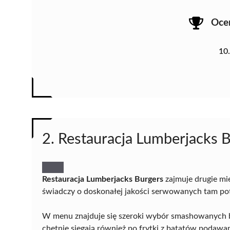
Oce
10
2. Restauracja Lumberjacks 
Restauracja Lumberjacks Burgers
zajmuje drugie mi
świadczy o doskonałej jakości serwowanych tam p
W menu znajduje się szeroki wybór smashowanych b
chętnie sięgają również po frytki z batatów podawa