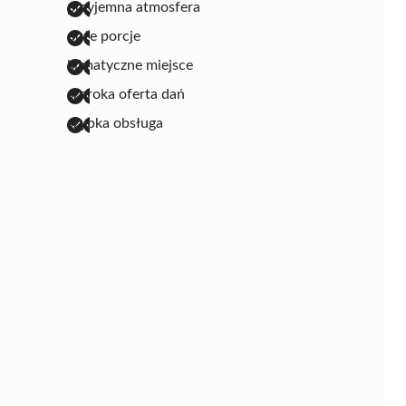
przyjemna atmosfera
duże porcje
klimatyczne miejsce
szeroka oferta dań
szybka obsługa