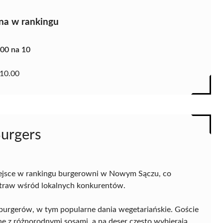
na w rankingu
.00 na 10
10.00
Burgers
ejsce w rankingu burgerowni w Nowym Sączu, co
otraw wśród lokalnych konkurentów.
urgerów, w tym popularne dania wegetariańskie. Goście
ne z różnorodnymi sosami, a na deser często wybierają