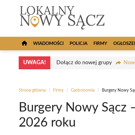
Przejdź
do
treści
WIADOMOŚCI
POLICJA
FIRMY
OGŁOSZE
UWAGA!
Dołącz do nowej grupy
Nowy
Strona główna
/
Firmy
/
Gastronomia
/
Burgery Nowy Sąc
Burgery Nowy Sącz –
2026 roku