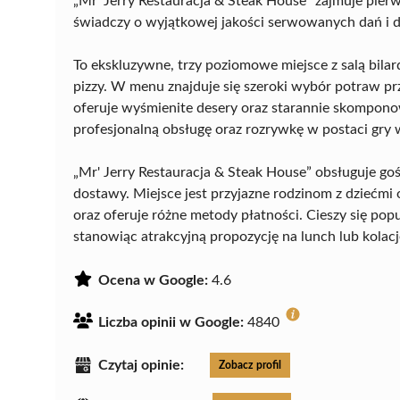
„Mr' Jerry Restauracja & Steak House” zajmuje pi
świadczy o wyjątkowej jakości serwowanych dań i 
To ekskluzywne, trzy poziomowe miejsce z salą bilar
pizzy. W menu znajduje się szeroki wybór potraw p
oferuje wyśmienite desery oraz starannie skompono
profesjonalną obsługę oraz rozrywkę w postaci gry w
„Mr' Jerry Restauracja & Steak House” obsługuje gośc
dostawy. Miejsce jest przyjazne rodzinom z dziećm
oraz oferuje różne metody płatności. Cieszy się po
stanowiąc atrakcyjną propozycję na lunch lub kolacj
Ocena w Google:
4.6
Liczba opinii w Google:
4840
Czytaj opinie:
Zobacz profil