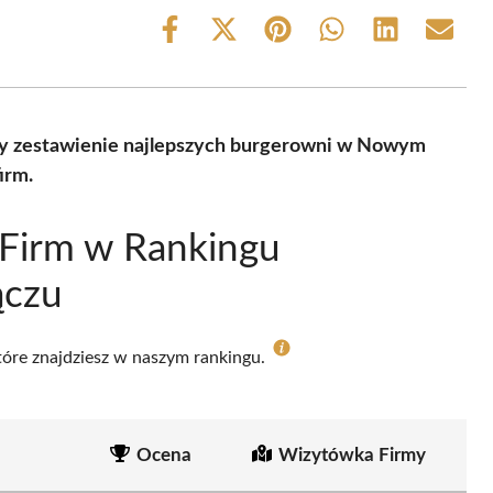
Share
Share
Share
Share
Share
Share
on
on
on
on
on
on
Facebook
X
Pinterest
WhatsApp
LinkedIn
Email
(Twitter)
y zestawienie najlepszych burgerowni w Nowym
irm.
 Firm w Rankingu
ączu
które znajdziesz w naszym rankingu.
Ocena
Wizytówka Firmy